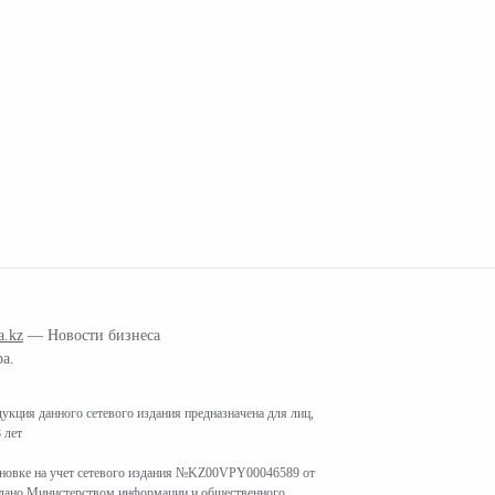
a.kz
— Новости бизнеса
ра.
кция данного сетевого издания предназначена для лиц,
 лет
ановке на учет сетевого издания №KZ00VPY00046589 от
ыдано Министерством информации и общественного