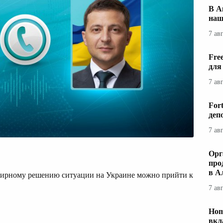
В А
наш
7 ав
Fre
для
7 ав
For
деп
7 ав
Орг
про
в А
 мирному решению ситуации на Украине можно прийти к
7 ав
Hom
вкл