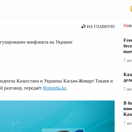
стана
Но
НА ГЛАВНУЮ
Fre
егулирование конфликта на Украине
бес
вые
7 ав
Каз
дел
зиденты Казахстана и Украины Касым-Жомарт Токаев и
 разговор, передаёт
Bizmedia.kz
.
7 ав
В б
вно
Каз
7 ав