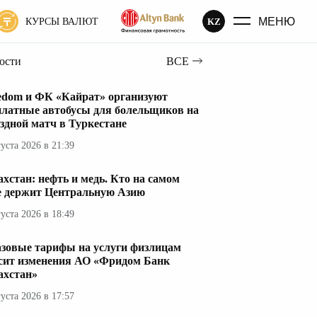
МЕНЮ
KZ
КУРСЫ ВАЛЮТ
вости
ВСЕ
edom и ФК «Кайрат» организуют
платные автобусы для болельщиков на
здной матч в Туркестане
густа 2026 в 21:39
ахстан: нефть и медь. Кто на самом
е держит Центральную Азию
густа 2026 в 18:49
азовые тарифы на услуги физлицам
сит изменения АО «Фридом Банк
ахстан»
густа 2026 в 17:57