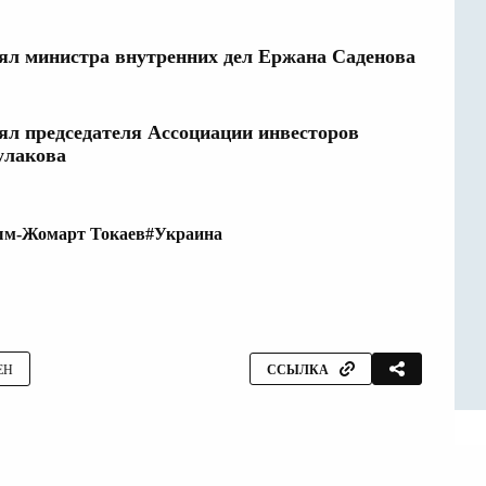
нял министра внутренних дел Ержана Саденова
нял председателя Ассоциации инвесторов
улакова
ым-Жомарт Токаев
#Украина
ЕН
ССЫЛКА