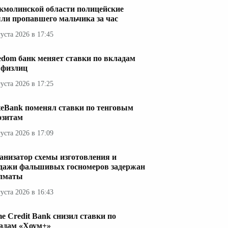
кмолинской области полицейские
ли пропавшего мальчика за час
густа 2026 в 17:45
edom банк меняет ставки по вкладам
 физлиц
густа 2026 в 17:25
teBank поменял ставки по тенговым
озитам
густа 2026 в 17:09
анизатор схемы изготовления и
дажи фальшивых госномеров задержан
лматы
густа 2026 в 16:43
e Credit Bank снизил ставки по
адам «Хоум+»