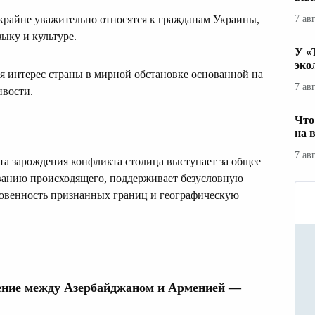
7 ав
 крайне уважительно относятся к гражданам Украины,
ыку и культуре.
У «
эко
 интерес страны в мирной обстановке основанной на
7 ав
ивости.
Что
на 
7 ав
та зарождения конфликта столица выступает за общее
ванию происходящего, поддерживает безусловную
овенность признанных границ и географическую
ение между Азербайджаном и Арменией —