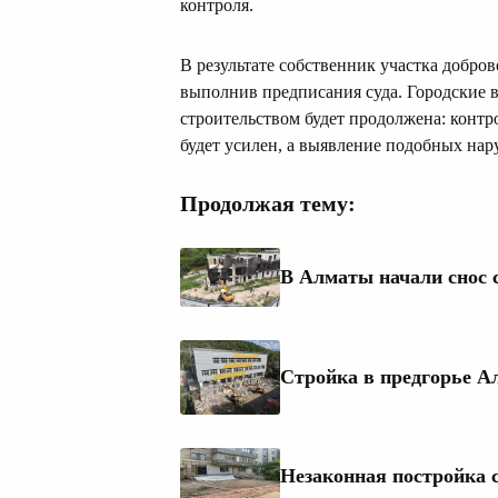
контроля.
В результате собственник участка добро
выполнив предписания суда. Городские в
строительством будет продолжена: контр
будет усилен, а выявление подобных нар
Продолжая тему:
В Алматы начали снос 
Стройка в предгорье А
Незаконная постройка 