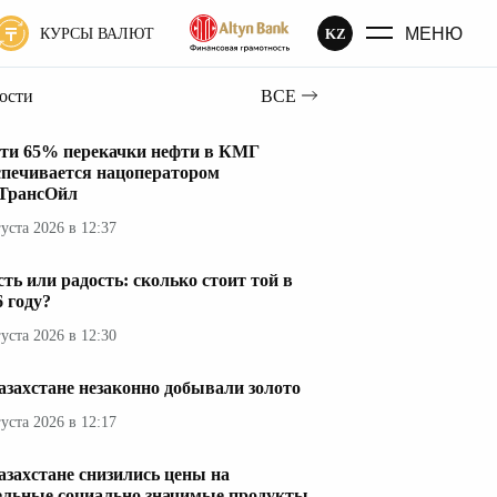
МЕНЮ
KZ
КУРСЫ ВАЛЮТ
вости
ВСЕ
ти 65% перекачки нефти в КМГ
спечивается нацоператором
ТрансОйл
густа 2026 в 12:37
сть или радость: сколько стоит той в
6 году?
густа 2026 в 12:30
азахстане незаконно добывали золото
густа 2026 в 12:17
азахстане снизились цены на
ельные социально значимые продукты