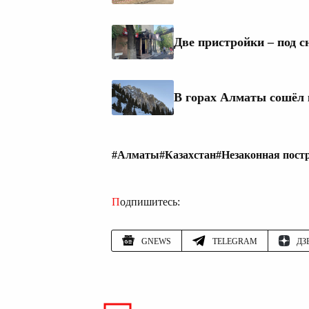
Две пристройки – под с
В горах Алматы сошёл
#Алматы
#Казахстан
#Незаконная пост
Подпишитесь:
GNEWS
TELEGRAM
ДЗ