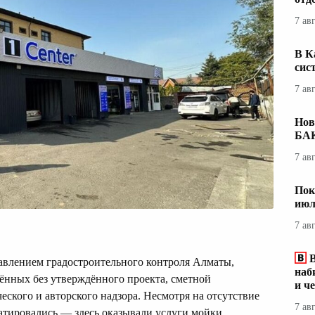
7 ав
В К
сис
7 ав
Нов
БА
7 ав
Пок
июл
7 ав
авлением градостроительного контроля Алматы,
наб
ённых без утверждённого проекта, сметной
и ч
еского и авторского надзора. Несмотря на отсутствие
7 ав
атировались — здесь оказывали услуги мойки