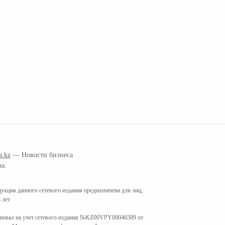
a.kz
— Новости бизнеса
ра.
кция данного сетевого издания предназначена для лиц,
 лет
ановке на учет сетевого издания №KZ00VPY00046589 от