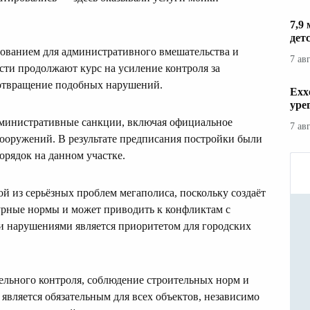
7,9
дет
нованием для административного вмешательства и
7 ав
сти продолжают курс на усиление контроля за
отвращение подобных нарушений.
Exx
уре
дминистративные санкции, включая официальное
7 ав
ооружений. В результате предписания постройки были
орядок на данном участке.
ой из серьёзных проблем мегаполиса, поскольку создаёт
турные нормы и может приводить к конфликтам с
 нарушениями является приоритетом для городских
ельного контроля, соблюдение строительных норм и
вляется обязательным для всех объектов, независимо