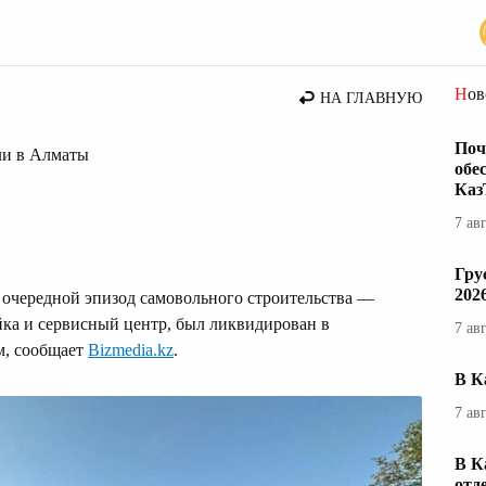
ты
Но
НА ГЛАВНУЮ
Поч
ли в Алматы
обе
Каз
7 ав
Гру
202
 очередной эпизод самовольного строительства —
ка и сервисный центр, был ликвидирован в
7 ав
м, сообщает
Bizmedia.kz
.
В К
7 ав
В К
отд