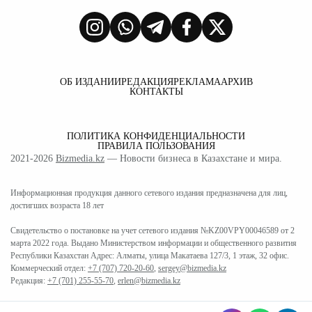
ОБ ИЗДАНИИ
РЕДАКЦИЯ
РЕКЛАМА
АРХИВ
КОНТАКТЫ
ПОЛИТИКА КОНФИДЕНЦИАЛЬНОСТИ
ПРАВИЛА ПОЛЬЗОВАНИЯ
2021-2026
Bizmedia.kz
— Новости бизнеса в Казахстане и мира.
Информационная продукция данного сетевого издания предназначена для лиц,
достигших возраста 18 лет
Свидетельство о постановке на учет сетевого издания №KZ00VPY00046589 от 2
марта 2022 года. Выдано Министерством информации и общественного развития
Республики Казахстан Адрес: Алматы, улица Макатаева 127/3, 1 этаж, 32 офис.
Коммерческий отдел:
+7 (707) 720-20-60
,
sergey@bizmedia.kz
Редакция:
+7 (701) 255-55-70
,
erlen@bizmedia.kz