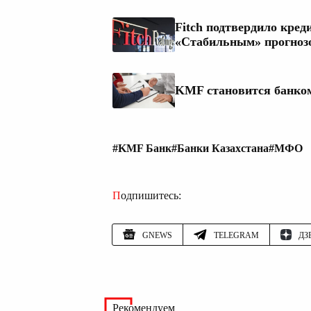
Fitch подтвердило кре
«Стабильным» прогноз
KMF становится банком
#KMF Банк
#Банки Казахстана
#МФО
Подпишитесь:
GNEWS
TELEGRAM
ДЗ
Рекомендуем