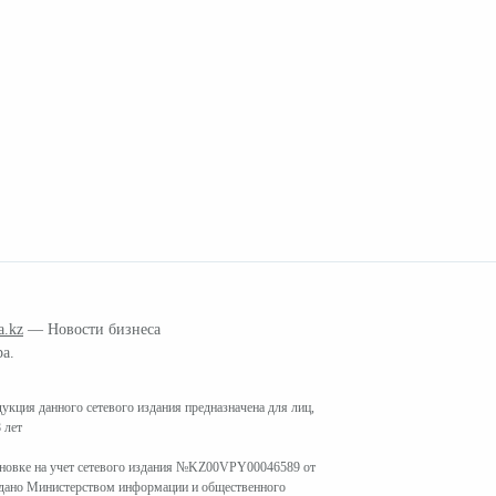
a.kz
— Новости бизнеса
ра.
кция данного сетевого издания предназначена для лиц,
 лет
ановке на учет сетевого издания №KZ00VPY00046589 от
ыдано Министерством информации и общественного