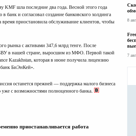
Ско
му KMF шла последние два года. Весной этого года
обм
 в банк и согласовал создание банковского холдинга
8 ав
 время приостановила обслуживание клиентов, чтобы
Fre
бес
го рынка с активами 347,6 млрд тенге. После
вые
БВУ в нашей стране, выросшим из МФО. Первой такой
7 ав
ance Kazakhstan, которая в июне получила лицензию
 банк БиЭнКей».
миссия останется прежней — поддержка малого бизнеса
о уже с возможностями полноценного банка.
ременно приостанавливается работа