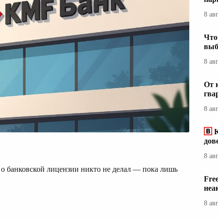
8 ав
Что
выб
8 ав
От 
гва
8 ав
дов
8 ав
о банковской лицензии никто не делал — пока лишь
Fre
неа
8 ав