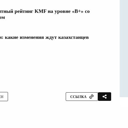
дитный рейтинг KMF на уровне «B+» со
ом
: какие изменения ждут казахстанцев
ЕН
ССЫЛКА