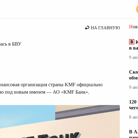
вости Казахстана
Но
НА ГЛАВНУЮ
К
ась в БВУ
в в
9 ав
Ско
обм
финансовая организация страны KMF официально
9 ав
цию под новым именем — АО «KMF Банк».
120
чег
8 ав
В А
пар