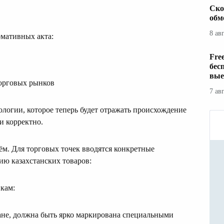
Ско
обм
8 ав
мативных акта:
Fre
бес
вые
торговых рынков
7 ав
логии, которое теперь будет отражать происхождение
и корректно.
ём. Для торговых точек вводятся конкретные
ю казахстанских товаров:
кам:
ане, должна быть ярко маркирована специальными