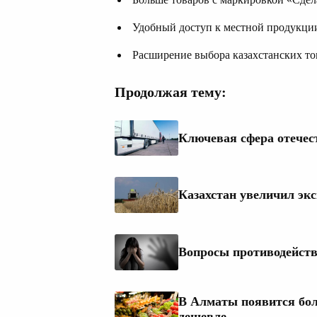
Удобный доступ к местной продукци
Расширение выбора казахстанских то
Продолжая тему:
Ключевая сфера отечес
Казахстан увеличил экс
Вопросы противодейств
В Алматы появится бол
дешевле