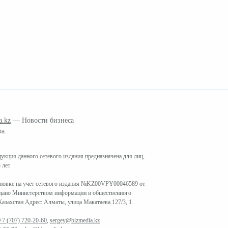
a.kz
— Новости бизнеса
ра.
кция данного сетевого издания предназначена для лиц,
 лет
ановке на учет сетевого издания №KZ00VPY00046589 от
ыдано Министерством информации и общественного
азахстан Адрес: Алматы, улица Макатаева 127/3, 1
+7 (707) 720-20-60
,
sergey@bizmedia.kz