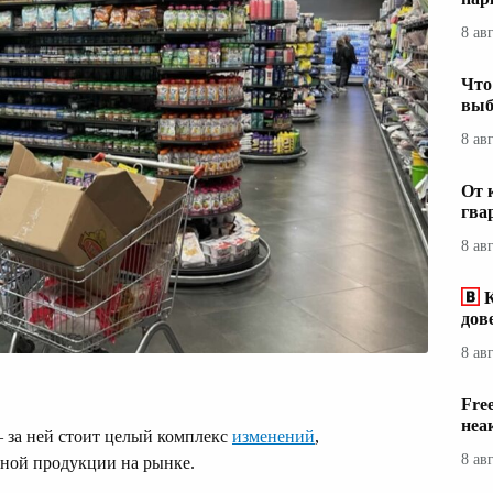
8 ав
Что
выб
8 ав
От 
гва
8 ав
дов
8 ав
Fre
неа
— за ней стоит целый комплекс
изменений
,
8 ав
ной продукции на рынке.