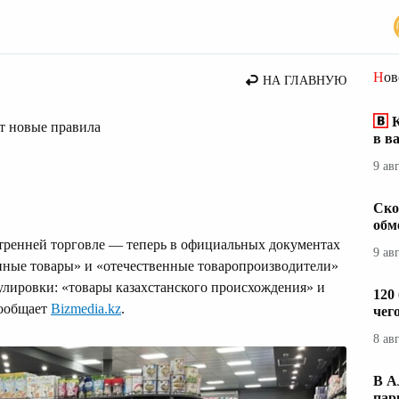
стана
Но
НА ГЛАВНУЮ
К
т новые правила
в в
9 ав
Ско
обм
утренней торговле — теперь в официальных документах
9 ав
нные товары» и «отечественные товаропроизводители»
улировки: «товары казахстанского происхождения» и
120
сообщает
Bizmedia.kz
.
чег
8 ав
В А
пар