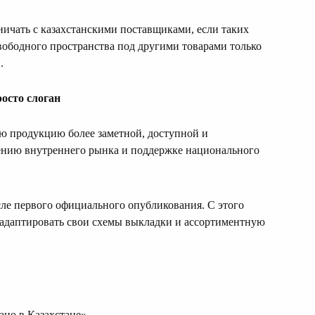
ничать с казахстанскими поставщиками, если таких
свободного пространства под другими товарами только
.
росто слоган
ю продукцию более заметной, доступной и
ению внутреннего рынка и поддержке национального
осле первого официального опубликования. С этого
адаптировать свои схемы выкладки и ассортиментную
ано в Казахстане»