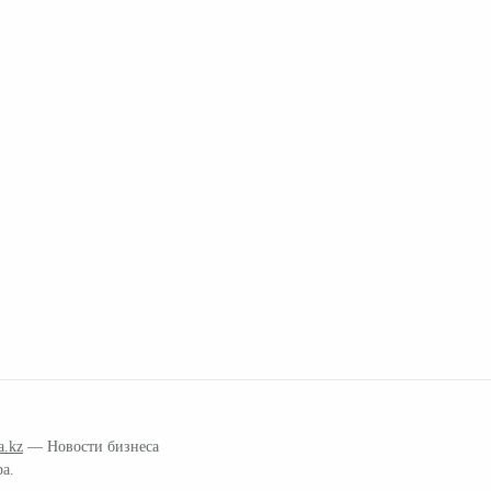
a.kz
— Новости бизнеса
ра.