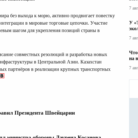
7 ав
мира без выхода к морю, активно продвигает повестку
У «
интеграции в мировые торговые цепочки. Участие
эко
чевым шагом для укрепления позиций страны в
7 ав
Что
исание совместных резолюций и разработка новых
на 
нфраструктуры в Центральной Азии. Казахстан
7 ав
ных партнёров в реализации крупных транспортных
дравил Президента Швейцарии
нял министра обороны Даурена Косанова