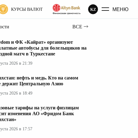
МЕНЮ
KZ
КУРСЫ ВАЛЮТ
вости
ВСЕ
edom и ФК «Кайрат» организуют
платные автобусы для болельщиков на
здной матч в Туркестане
густа 2026 в 21:39
ахстан: нефть и медь. Кто на самом
е держит Центральную Азию
густа 2026 в 18:49
азовые тарифы на услуги физлицам
сит изменения АО «Фридом Банк
ахстан»
густа 2026 в 17:57