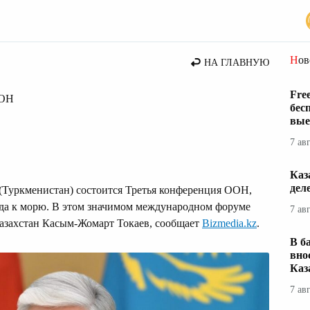
стана
Но
НА ГЛАВНУЮ
Fre
ООН
бес
вые
7 ав
Каз
дел
 (Туркменистан) состоится Третья конференция ООН,
да к морю. В этом значимом международном форуме
7 ав
азахстан Касым-Жомарт Токаев, сообщает
Bizmedia.kz
.
В б
вно
Каз
7 ав