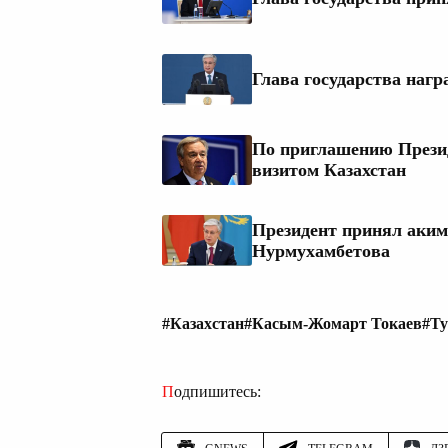
Глава государства нагр
По приглашению Презид
визитом Казахстан
Президент принял акима
Нурмухамбетова
#Казахстан
#Касым-Жомарт Токаев
#Ту
Подпишитесь: