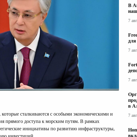
В А
наш
7 ав
Fre
для
7 ав
For
деп
7 ав
Орг
про
в А
в, которые сталкиваются с особыми экономическими и
7 ав
ия прямого доступа к морским путям. В рамках
тегические инициативы по развитию инфраструктуры,
Hom
вкл
нию инвестиций.