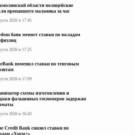
кмолинской области полицейские
ли пропавшего мальчика за час
густа 2026 в 17:45
edom банк меняет ставки по вкладам
 физлиц
густа 2026 в 17:25
teBank поменял ставки по тенговым
озитам
густа 2026 в 17:09
анизатор схемы изготовления и
дажи фальшивых госномеров задержан
лматы
густа 2026 в 16:43
e Credit Bank снизил ставки по
адам «Хоум+»