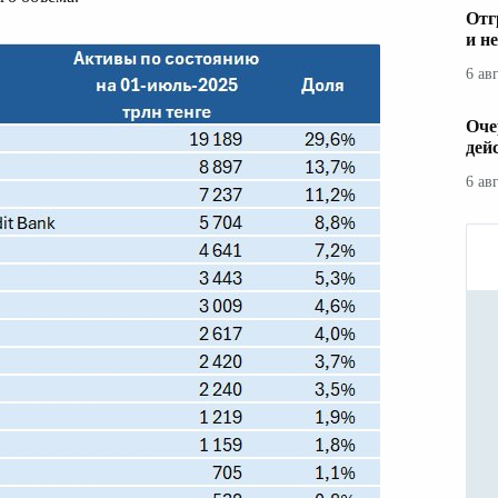
Отг
и н
6 ав
Оче
дей
6 ав