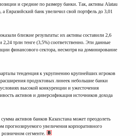
озиции и средние по размеру банки. Так, активы Alatau
), а Евразийский банк увеличил свой портфель до 3,01
казали близкие результаты: их активы составили 2,6
) и 2,24 трлн тенге (3,5%) соответственно. Эти данные
ации финансового сектора, несмотря на доминирование
кварталы тенденция к укрупнению крупнейших игроков
и расширения продуктовых линеек небольшие банки
 условиях высокой конкуренции и ужесточения
ивость активов и диверсификация источников дохода
я сумма активов банков Казахстана может преодолеть
ётом прогнозируемого увеличения корпоративного
 розничном сегменте.