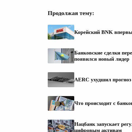
Продолжая тему:
Корейский BNK впервые
Банковские сделки пер
появился новый лидер
AERC ухудшил прогноз 
Что происходит с банко
Нацбанк запускает рег
цифровым активам