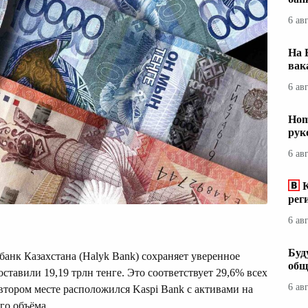
6 ав
На 
вак
6 ав
Hom
рук
6 ав
рег
6 ав
Буд
анк Казахстана (Halyk Bank) сохраняет уверенное
общ
оставили 19,19 трлн тенге. Это соответствует 29,6% всех
6 ав
втором месте расположился Kaspi Bank с активами на
го объёма.