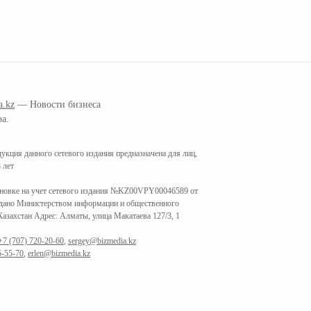
a.kz
— Новости бизнеса
ра.
кция данного сетевого издания предназначена для лиц,
 лет
ановке на учет сетевого издания №KZ00VPY00046589 от
ыдано Министерством информации и общественного
азахстан Адрес: Алматы, улица Макатаева 127/3, 1
+7 (707) 720-20-60
,
sergey@bizmedia.kz
5-55-70
,
erlen@bizmedia.kz