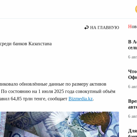
Но
НА ГЛАВНУЮ
В А
 среди банков Казахстана
сел
6 ав
Что
Офи
ликовало обновлённые данные по размеру активов
6 ав
. По состоянию на 1 июля 2025 года совокупный объём
авил 64,85 трлн тенге, сообщает
Bizmedia.kz
.
Вре
авт
6 ав
Для
бан