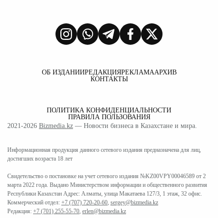
ОБ ИЗДАНИИ
РЕДАКЦИЯ
РЕКЛАМА
АРХИВ
КОНТАКТЫ
ПОЛИТИКА КОНФИДЕНЦИАЛЬНОСТИ
ПРАВИЛА ПОЛЬЗОВАНИЯ
2021-2026
Bizmedia.kz
— Новости бизнеса в Казахстане и мира.
Информационная продукция данного сетевого издания предназначена для лиц,
достигших возраста 18 лет
Свидетельство о постановке на учет сетевого издания №KZ00VPY00046589 от 2
марта 2022 года. Выдано Министерством информации и общественного развития
Республики Казахстан Адрес: Алматы, улица Макатаева 127/3, 1 этаж, 32 офис.
Коммерческий отдел:
+7 (707) 720-20-60
,
sergey@bizmedia.kz
Редакция:
+7 (701) 255-55-70
,
erlen@bizmedia.kz