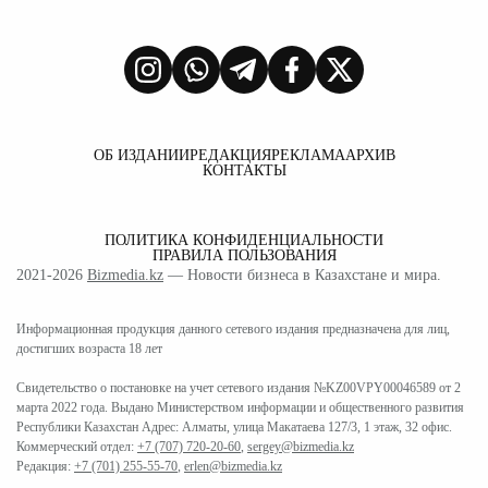
ОБ ИЗДАНИИ
РЕДАКЦИЯ
РЕКЛАМА
АРХИВ
КОНТАКТЫ
ПОЛИТИКА КОНФИДЕНЦИАЛЬНОСТИ
ПРАВИЛА ПОЛЬЗОВАНИЯ
2021-2026
Bizmedia.kz
— Новости бизнеса в Казахстане и мира.
Информационная продукция данного сетевого издания предназначена для лиц,
достигших возраста 18 лет
Свидетельство о постановке на учет сетевого издания №KZ00VPY00046589 от 2
марта 2022 года. Выдано Министерством информации и общественного развития
Республики Казахстан Адрес: Алматы, улица Макатаева 127/3, 1 этаж, 32 офис.
Коммерческий отдел:
+7 (707) 720-20-60
,
sergey@bizmedia.kz
Редакция:
+7 (701) 255-55-70
,
erlen@bizmedia.kz