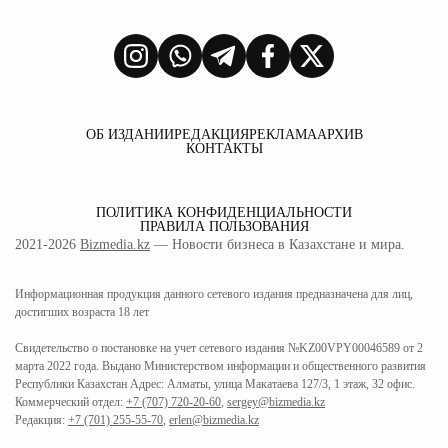
ОБ ИЗДАНИИ
РЕДАКЦИЯ
РЕКЛАМА
АРХИВ
КОНТАКТЫ
ПОЛИТИКА КОНФИДЕНЦИАЛЬНОСТИ
ПРАВИЛА ПОЛЬЗОВАНИЯ
2021-2026
Bizmedia.kz
— Новости бизнеса в Казахстане и мира.
Информационная продукция данного сетевого издания предназначена для лиц,
достигших возраста 18 лет
Свидетельство о постановке на учет сетевого издания №KZ00VPY00046589 от 2
марта 2022 года. Выдано Министерством информации и общественного развития
Республики Казахстан Адрес: Алматы, улица Макатаева 127/3, 1 этаж, 32 офис.
Коммерческий отдел:
+7 (707) 720-20-60
,
sergey@bizmedia.kz
Редакция:
+7 (701) 255-55-70
,
erlen@bizmedia.kz