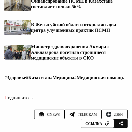
Финансирование ПСМП в Казахстане
составляет только 56%
В Жетысуйской области открылись два
центра улучшенных практик ПСМП
Министр здравоохранения Акмарал
Альназарова посетила строящиеся
медицинские объекты в СКО
#Здоровье
#Казахстан
#Медицина
#Медицинская помощь
Подпишитесь:
GNEWS
TELEGRAM
ДЗЕН
ССЫЛКА