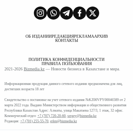
ОБ ИЗДАНИИ
РЕДАКЦИЯ
РЕКЛАМА
АРХИВ
КОНТАКТЫ
ПОЛИТИКА КОНФИДЕНЦИАЛЬНОСТИ
ПРАВИЛА ПОЛЬЗОВАНИЯ
2021-2026
Bizmedia.kz
— Новости бизнеса в Казахстане и мира.
Информационная продукция данного сетевого издания предназначена для лиц,
достигших возраста 18 лет
Свидетельство о постановке на учет сетевого издания №KZ00VPY00046589 от 2
марта 2022 года. Выдано Министерством информации и общественного развития
Республики Казахстан Адрес: Алматы, улица Макатаева 127/3, 1 этаж, 32 офис.
Коммерческий отдел:
+7 (707) 720-20-60
,
sergey@bizmedia.kz
Редакция:
+7 (701) 255-55-70
,
erlen@bizmedia.kz