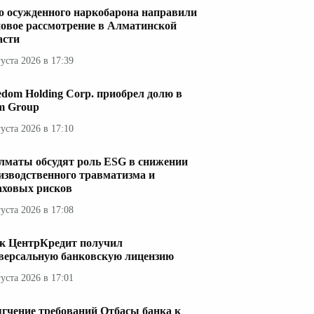
о осужденного наркобарона направили
новое рассмотрение в Алматинской
асти
густа 2026 в 17:39
edom Holding Corp. приобрел долю в
im Group
густа 2026 в 17:10
лматы обсудят роль ESG в снижении
изводственного травматизма и
аховых рисков
густа 2026 в 17:08
к ЦентрКредит получил
версальную банковскую лицензию
густа 2026 в 17:01
гчение требований Отбасы банка к