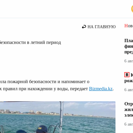
стана
Но
НА ГЛАВНУЮ
Пла
езопасности в летний период
фин
пре
6 ав
К
рож
ла пожарной безопасности и напоминает о
 правил при нахождении у воды, передает
Bizmedia.kz
.
6 ав
Отр
жил
эле
6 ав