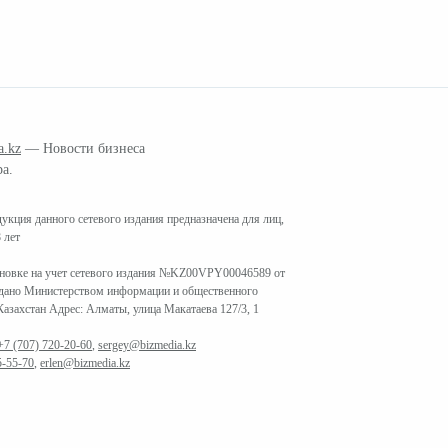
a.kz
— Новости бизнеса
ра.
кция данного сетевого издания предназначена для лиц,
 лет
ановке на учет сетевого издания №KZ00VPY00046589 от
ыдано Министерством информации и общественного
азахстан Адрес: Алматы, улица Макатаева 127/3, 1
+7 (707) 720-20-60
,
sergey@bizmedia.kz
5-55-70
,
erlen@bizmedia.kz