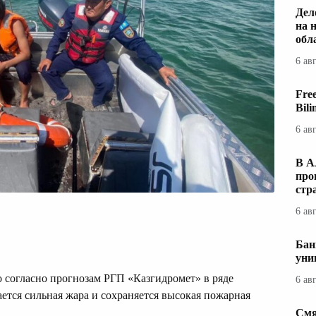
Дел
на 
обл
6 ав
Fre
Bil
6 ав
В А
про
стр
6 ав
Бан
уни
 согласно прогнозам РГП «Казгидромет» в ряде
6 ав
ется сильная жара и сохраняется высокая пожарная
Смя