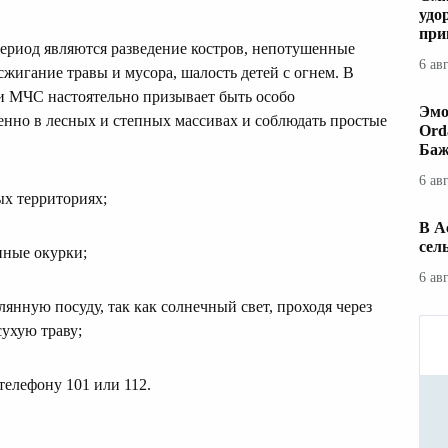
удо
при
риод являются разведение костров, непотушенные
6 ав
жигание травы и мусора, шалость детей с огнем. В
 МЧС настоятельно призывает быть особо
Эмо
енно в лесных и степных массивах и соблюдать простые
Ord
Баж
6 ав
ых территориях;
В А
сел
нные окурки;
6 ав
лянную посуду, так как солнечный свет, проходя через
сухую траву;
телефону 101 или 112.