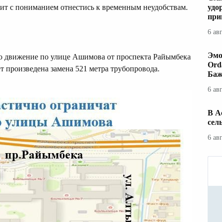
ит с пониманием отнестись к временным неудобствам.
удо
при
6 ав
Эмо
о движение по улице Ашимова от проспекта Райымбека
Ord
т произведена замена 521 метра трубопровода.
Баж
6 ав
В А
сел
6 ав