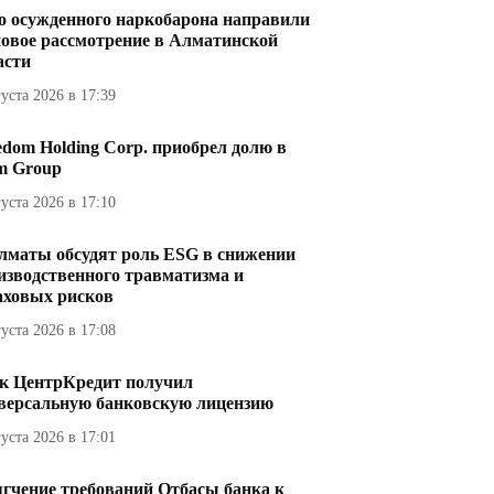
о осужденного наркобарона направили
новое рассмотрение в Алматинской
асти
густа 2026 в 17:39
edom Holding Corp. приобрел долю в
im Group
густа 2026 в 17:10
лматы обсудят роль ESG в снижении
изводственного травматизма и
аховых рисков
густа 2026 в 17:08
к ЦентрКредит получил
версальную банковскую лицензию
густа 2026 в 17:01
гчение требований Отбасы банка к