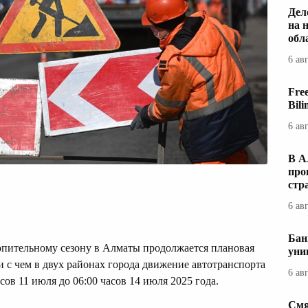
Дел
на 
обл
6 ав
Fre
Bil
6 ав
В А
про
стр
6 ав
Бан
опительному сезону в Алматы продолжается плановая
уни
и с чем в двух районах города движение автотранспорта
6 ав
сов 11 июля до 06:00 часов 14 июля 2025 года.
Смя