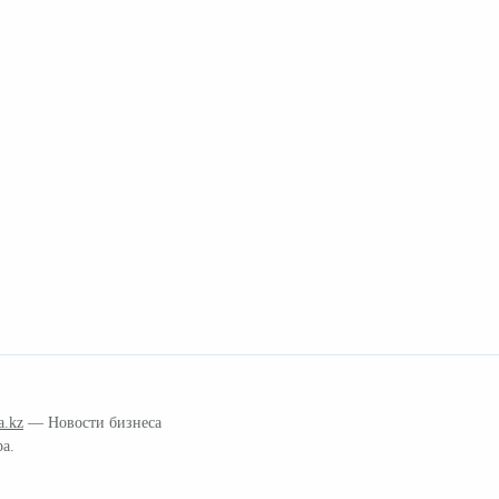
a.kz
— Новости бизнеса
ра.