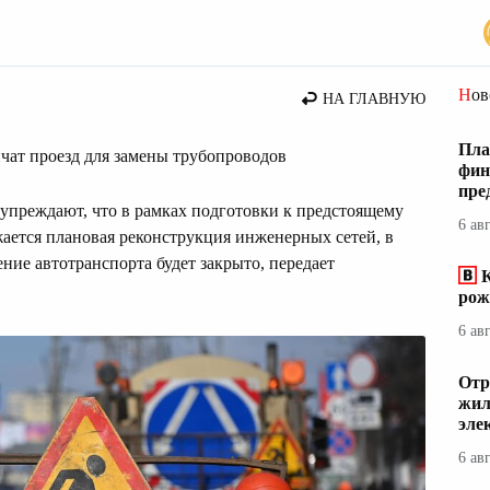
ты
Но
НА ГЛАВНУЮ
Пла
чат проезд для замены трубопроводов
фин
пре
преждают, что в рамках подготовки к предстоящему
6 ав
ается плановая реконструкция инженерных сетей, в
ение автотранспорта будет закрыто, передает
К
рож
6 ав
Отр
жил
эле
6 ав