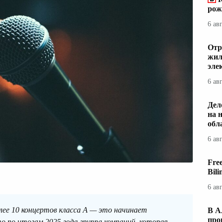
рож
6 ав
Отр
жил
эле
6 ав
Дел
на 
обл
6 ав
Fre
Bil
6 ав
лее 10 концертов класса A — это начинает
В А
про
 по итогам 2025 года группа компаний, которая