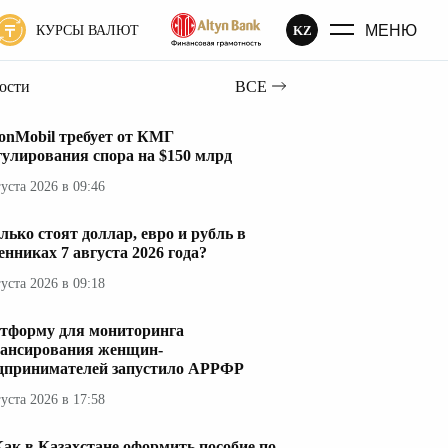
МЕНЮ
KZ
КУРСЫ ВАЛЮТ
вости
ВСЕ
onMobil требует от КМГ
гулирования спора на $150 млрд
густа 2026 в 09:46
лько стоят доллар, евро и рубль в
енниках 7 августа 2026 года?
густа 2026 в 09:18
тформу для мониторинга
ансирования женщин-
дпринимателей запустило АРРФР
густа 2026 в 17:58
ак в Казахстане оформить пособие по