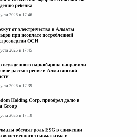
дению ребенка
густа 2026 в 17:46
ежут от электричества в Алматы
ьцов при неоплате потребленной
ктроэнергии ОСИ
густа 2026 в 17:45
о осужденного наркобарона направили
новое рассмотрение в Алматинской
асти
густа 2026 в 17:39
edom Holding Corp. приобрел долю в
im Group
густа 2026 в 17:10
лматы обсудят роль ESG в снижении
изводственного травматизма и