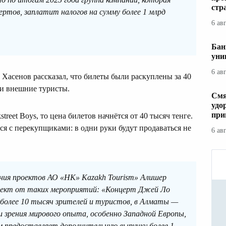
стр
ертов, заплатит налогов на сумму более 1 млрд
6 ав
Бан
уни
6 ав
Хасенов рассказал, что билеты были раскуплены за 40
ли внешние туристы.
Смя
удо
при
treet Boys, то цена билетов начнётся от 40 тысяч тенге.
я с перекупщиками: в одни руки будут продаваться не
6 ав
ия проектов АО «НК» Kazakh Tourism» Алишер
ффект от таких мероприятий: «Концерт Джей Ло
 более 10 тысяч зрителей и туристов, в Алматы —
и зрения мирового опыта, особенно Западной Европы,
ем предоставляет дополнительную выручку более 1