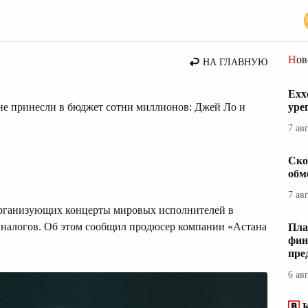
Но
НА ГЛАВНУЮ
Exx
не принесли в бюджет сотни миллионов: Джей Ло и
уре
7 ав
Ско
обм
7 ав
организующих концерты мировых исполнителей в
е налогов. Об этом сообщил продюсер компании «Астана
Пла
фин
пре
6 ав
К