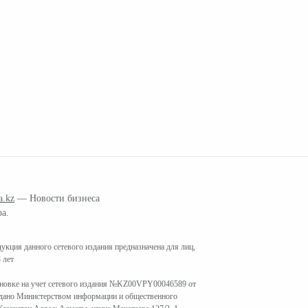
a.kz
— Новости бизнеса
ра.
кция данного сетевого издания предназначена для лиц,
 лет
ановке на учет сетевого издания №KZ00VPY00046589 от
ыдано Министерством информации и общественного