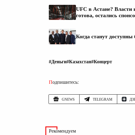
UFC в Астане? Власти 
готова, остались спонс
Когда станут доступны 
#Деньги
#Казахстан
#Концерт
Подпишитесь:
GNEWS
TELEGRAM
ДЗ
Рекомендуем