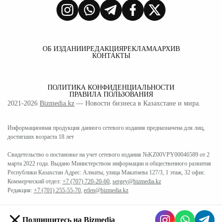
ОБ ИЗДАНИИ
РЕДАКЦИЯ
РЕКЛАМА
АРХИВ
КОНТАКТЫ
ПОЛИТИКА КОНФИДЕНЦИАЛЬНОСТИ
ПРАВИЛА ПОЛЬЗОВАНИЯ
2021-2026
Bizmedia.kz
— Новости бизнеса в Казахстане и мира.
Информационная продукция данного сетевого издания предназначена для лиц,
достигших возраста 18 лет
Свидетельство о постановке на учет сетевого издания №KZ00VPY00046589 от 2
марта 2022 года. Выдано Министерством информации и общественного развития
Республики Казахстан Адрес: Алматы, улица Макатаева 127/3, 1 этаж, 32 офис.
Коммерческий отдел:
+7 (707) 720-20-60
,
sergey@bizmedia.kz
Редакция:
+7 (701) 255-55-70
,
erlen@bizmedia.kz
Подпишитесь на Bizmedia