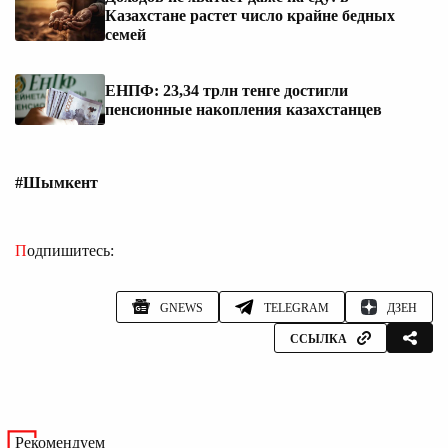
Казахстане растет число крайне бедных
семей
ЕНПФ: 23,34 трлн тенге достигли
пенсионные накопления казахстанцев
#Шымкент
Подпишитесь:
GNEWS
TELEGRAM
ДЗЕН
ССЫЛКА
Рекомендуем