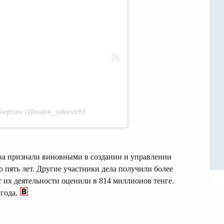
̆ирхан (@make_sakevich)
ва признали виновными в создании и управлении
пять лет. Другие участники дела получили более
т их деятельности оценили в 814 миллионов тенге.
года.