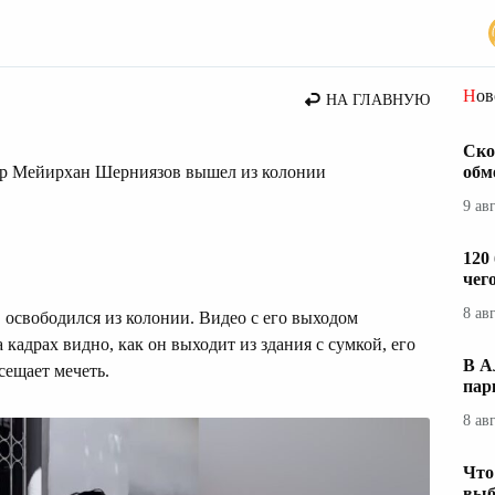
стана
Но
НА ГЛАВНУЮ
Ско
нер Мейирхан Шерниязов вышел из колонии
обм
9 ав
120
чег
8 ав
свободился из колонии. Видео с его выходом
а кадрах видно, как он выходит из здания с сумкой, его
В А
сещает мечеть.
пар
8 ав
Что
выб