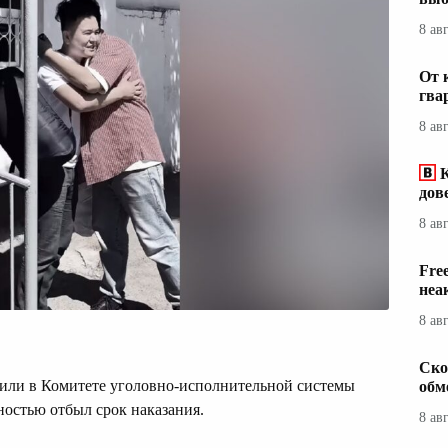
8 ав
От 
гва
8 ав
дов
8 ав
Fre
неа
8 ав
Ско
ли в Комитете уголовно-исполнительной системы
обм
остью отбыл срок наказания.
8 ав