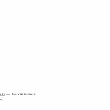
a.kz
— Новости бизнеса
ра.