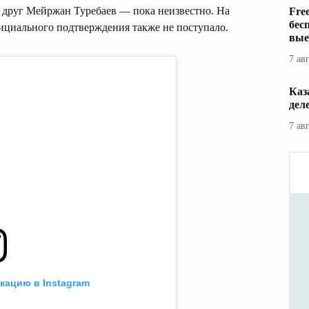
и друг Мейржан Туребаев — пока неизвестно. На
Fre
бес
ициального подтверждения также не поступало.
вые
7 ав
Каз
дел
7 ав
кацию в Instagram