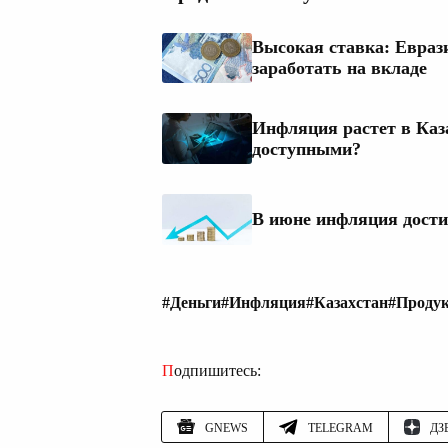
Высокая ставка: Евраз
заработать на вкладе
Инфляция растет в Каза
доступными?
В июне инфляция дости
#Деньги
#Инфляция
#Казахстан
#Проду
Подпишитесь:
GNEWS
TELEGRAM
ДЗ