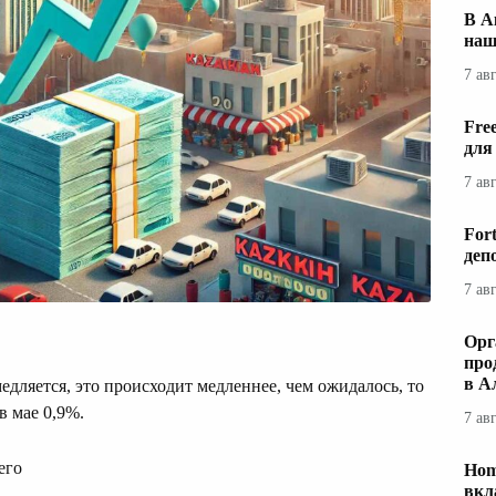
В А
наш
7 ав
Fre
для
7 ав
For
деп
7 ав
Орг
про
в А
едляется, это происходит медленнее, чем ожидалось, то
в мае 0,9%.
7 ав
его
Hom
вкл