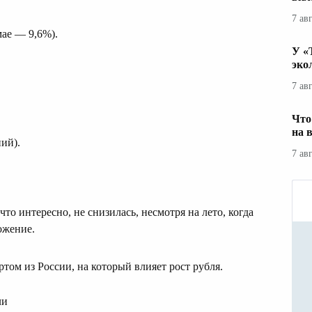
7 ав
мае — 9,6%).
У «
эко
7 ав
Что
на 
ий).
7 ав
о интересно, не снизилась, несмотря на лето, когда
ожение.
том из России, на который влияет рост рубля.
ли