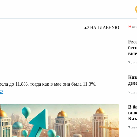
Но
НА ГЛАВНУЮ
Fre
бес
вые
7 ав
Каз
дел
ла до 11,8%, тогда как в мае она была 11,3%,
kz
.
7 ав
В б
вно
Каз
7 ав