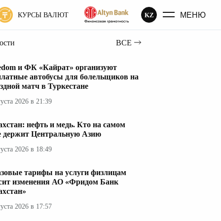
МЕНЮ
KZ
КУРСЫ ВАЛЮТ
вости
ВСЕ
edom и ФК «Кайрат» организуют
платные автобусы для болельщиков на
здной матч в Туркестане
густа 2026 в 21:39
ахстан: нефть и медь. Кто на самом
е держит Центральную Азию
густа 2026 в 18:49
азовые тарифы на услуги физлицам
сит изменения АО «Фридом Банк
ахстан»
густа 2026 в 17:57