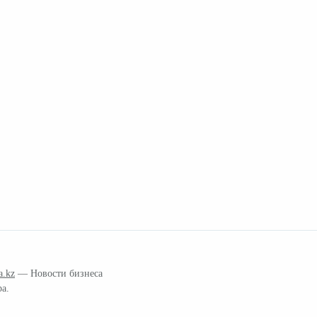
a.kz
— Новости бизнеса
ра.