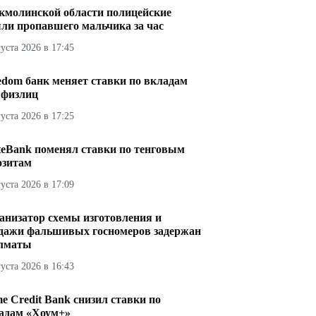
кмолинской области полицейские
ли пропавшего мальчика за час
густа 2026 в 17:45
edom банк меняет ставки по вкладам
 физлиц
густа 2026 в 17:25
teBank поменял ставки по тенговым
озитам
густа 2026 в 17:09
анизатор схемы изготовления и
дажи фальшивых госномеров задержан
лматы
густа 2026 в 16:43
e Credit Bank снизил ставки по
адам «Хоум+»