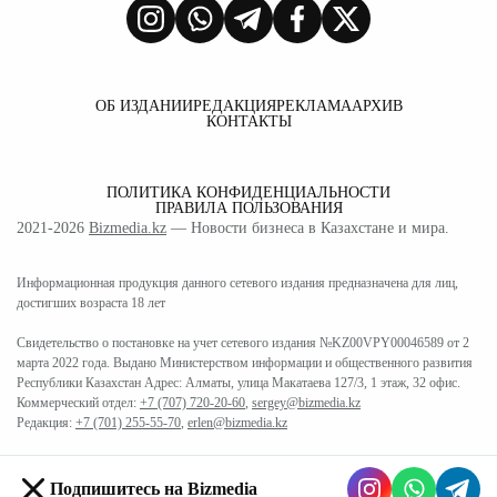
ОБ ИЗДАНИИ
РЕДАКЦИЯ
РЕКЛАМА
АРХИВ
КОНТАКТЫ
ПОЛИТИКА КОНФИДЕНЦИАЛЬНОСТИ
ПРАВИЛА ПОЛЬЗОВАНИЯ
2021-2026
Bizmedia.kz
— Новости бизнеса в Казахстане и мира.
Информационная продукция данного сетевого издания предназначена для лиц,
достигших возраста 18 лет
Свидетельство о постановке на учет сетевого издания №KZ00VPY00046589 от 2
марта 2022 года. Выдано Министерством информации и общественного развития
Республики Казахстан Адрес: Алматы, улица Макатаева 127/3, 1 этаж, 32 офис.
Коммерческий отдел:
+7 (707) 720-20-60
,
sergey@bizmedia.kz
Редакция:
+7 (701) 255-55-70
,
erlen@bizmedia.kz
Подпишитесь на Bizmedia