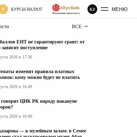
МЕНЮ
KZ
КУРСЫ ВАЛЮТ
вости
ВСЕ
 баллов ЕНТ не гарантируют грант: от
о зависит поступление
густа 2026 в 17:36
лматы изменят правила платных
ковок: кому можно будет не платить
густа 2026 в 16:49
 говорит ЦИК РК народу накануне
оров?
густа 2026 в 16:00
казармы — к музейным залам: в Семее
рдеец стал экскурсоводом музея Абая