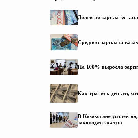
Долги по зарплате: каз
Средняя зарплата казах
На 100% выросла зарпл
Как тратить деньги, ч
В Казахстане усилен на
законодательства