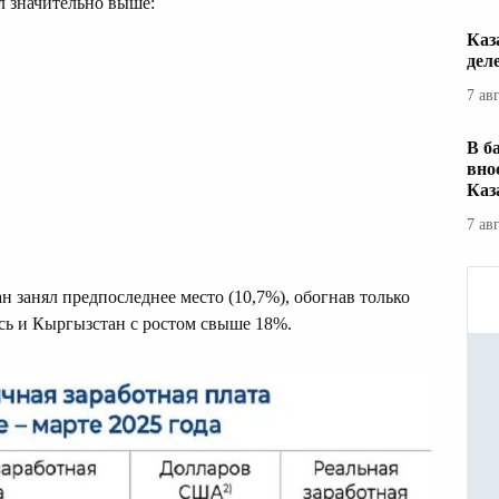
л значительно выше:
Каз
дел
7 ав
В б
вно
Каз
7 ав
н занял предпоследнее место (10,7%), обогнав только
сь и Кыргызстан с ростом свыше 18%.