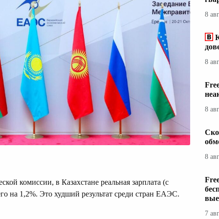
8 ав
дов
8 ав
Fre
неа
8 ав
Ско
обм
8 ав
Fre
кой комиссии, в Казахстане реальная зарплата (с
бес
его на 1,2%. Это худший результат среди стран ЕАЭС.
вые
7 ав