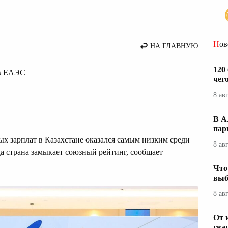
Но
НА ГЛАВНУЮ
120
 в ЕАЭС
чег
8 ав
В А
пар
ых зарплат в Казахстане оказался самым низким среди
8 ав
а страна замыкает союзный рейтинг, сообщает
Что
выб
8 ав
От 
гва