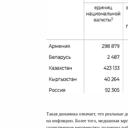
Такая динамика означает, что реальные 
на инфляцию. Более того, медианная зар
существенное неравенство: половина ра