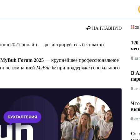
стана
Но
НА ГЛАВНУЮ
120
rum 2025 онлайн — регистрируйтесь бесплатно
чег
8 ав
я MyBuh Forum 2025
— крупнейшее профессиональное
ванное компанией
MyBuh.kz
при поддержке генерального
В А
пар
8 ав
Что
выб
8 ав
От 
гва