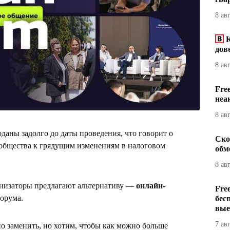
8 ав
дов
8 ав
Fre
неа
8 ав
аны задолго до даты проведения, что говорит о
Ско
общества к грядущим изменениям в налоговом
обм
8 ав
ганизаторы предлагают альтернативу —
онлайн-
Fre
орума.
бес
вые
7 ав
о заменить, но хотим, чтобы как можно больше