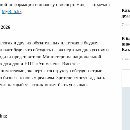
ьной информации и диалогу с экспертами», — отмечает
Каз
и
MyBuh.kz
.
дел
7 ав
 2026
В б
алогах и других обязательных платежах в бюджет
вно
Каз
 значит будет что обсудить на экспертных дискуссиях и
ердили представители Министерства национальной
7 ав
х доходов и НПП «Атамекен». Вместе с
имателями, эксперты госструктур обсудят острые
 бизнеса к новым реалиям. Зрители смогут задавать
начит каждый участник может быть услышан.
йна;