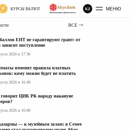
МЕНЮ
KZ
КУРСЫ ВАЛЮТ
вости
ВСЕ
 баллов ЕНТ не гарантируют грант: от
о зависит поступление
густа 2026 в 17:36
лматы изменят правила платных
ковок: кому можно будет не платить
густа 2026 в 16:49
 говорит ЦИК РК народу накануне
оров?
густа 2026 в 16:00
казармы — к музейным залам: в Семее
рдеец стал экскурсоводом музея Абая