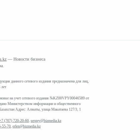
a.kz
— Новости бизнеса
ра.
кция данного сетевого издания предназначена для лиц,
 лет
ановке на учет сетевого издания №KZ00VPY00046589 от
ыдано Министерством информации и общественного
азахстан Адрес: Алматы, улица Макатаева 127/3, 1
+7 (707) 720-20-60
,
sergey@bizmedia.kz
5-55-70
,
erlen@bizmedia.kz