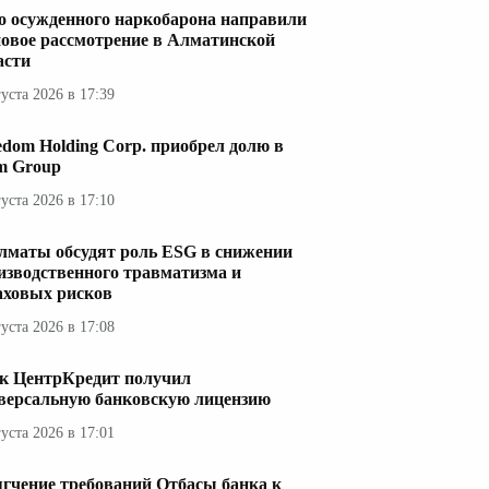
о осужденного наркобарона направили
новое рассмотрение в Алматинской
асти
густа 2026 в 17:39
edom Holding Corp. приобрел долю в
im Group
густа 2026 в 17:10
лматы обсудят роль ESG в снижении
изводственного травматизма и
аховых рисков
густа 2026 в 17:08
к ЦентрКредит получил
версальную банковскую лицензию
густа 2026 в 17:01
гчение требований Отбасы банка к