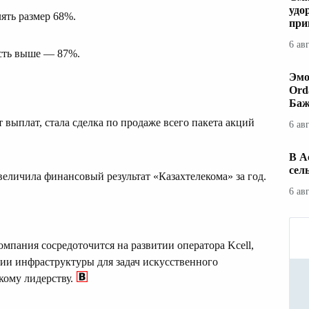
удо
ять размер 68%.
при
6 ав
сть выше — 87%.
Эмо
Ord
Баж
выплат, стала сделка по продаже всего пакета акций
6 ав
В А
сел
величила финансовый результат «Казахтелекома» за год.
6 ав
мпания сосредоточится на развитии оператора Kcell,
и инфраструктуры для задач искусственного
кому лидерству.