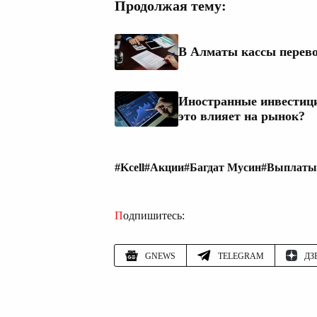
Продолжая тему:
В Алматы кассы перево
Иностранные инвестици
это влияет на рынок?
#Kcell
#Акции
#Багдат Мусин
#Выплаты
Подпишитесь:
GNEWS
TELEGRAM
ДЗ