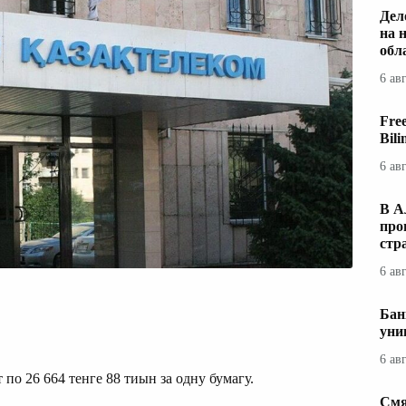
Дел
на 
обл
6 ав
Fre
Bil
6 ав
В А
про
стр
6 ав
Бан
уни
6 ав
о 26 664 тенге 88 тиын за одну бумагу.
Смя