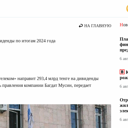
стана
Но
НА ГЛАВНУЮ
Пла
иденды по итогам 2024 года
фин
пре
6 ав
К
рож
елеком» направит 293,4 млрд тенге на дивиденды
ь правления компании Багдат Мусин, передает
6 ав
Отр
жил
эле
6 ав