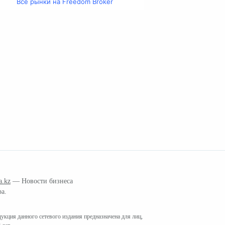
Все рынки на Freedom Broker
a.kz
— Новости бизнеса
ра.
кция данного сетевого издания предназначена для лиц,