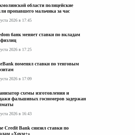
кмолинской области полицейские
ли пропавшего мальчика за час
густа 2026 в 17:45
edom банк меняет ставки по вкладам
 физлиц
густа 2026 в 17:25
teBank поменял ставки по тенговым
озитам
густа 2026 в 17:09
анизатор схемы изготовления и
дажи фальшивых госномеров задержан
лматы
густа 2026 в 16:43
e Credit Bank снизил ставки по
адам «Хоум+»