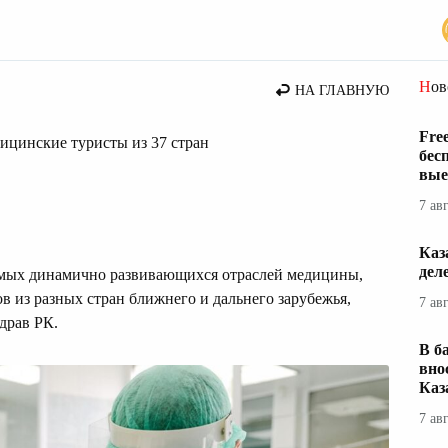
стана
Но
НА ГЛАВНУЮ
Fre
ицинские туристы из 37 стран
бес
вые
7 ав
Каз
дел
амых динамично развивающихся отраслей медицины,
в из разных стран ближнего и дальнего зарубежья,
7 ав
драв РК.
В б
вно
Каз
7 ав