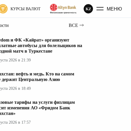
МЕНЮ
KZ
КУРСЫ ВАЛЮТ
вости
ВСЕ
edom и ФК «Кайрат» организуют
платные автобусы для болельщиков на
здной матч в Туркестане
густа 2026 в 21:39
ахстан: нефть и медь. Кто на самом
е держит Центральную Азию
густа 2026 в 18:49
азовые тарифы на услуги физлицам
сит изменения АО «Фридом Банк
ахстан»
густа 2026 в 17:57