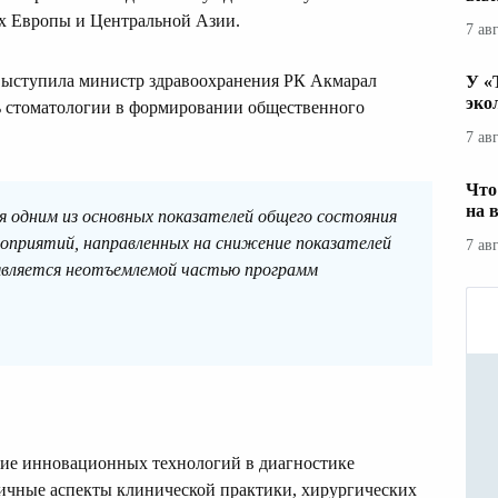
ах Европы и Центральной Азии.
7 ав
выступила министр здравоохранения РК Акмарал
У «
эко
ь стоматологии в формировании общественного
7 ав
Что
на 
 одним из основных показателей общего состояния
роприятий, направленных на снижение показателей
7 ав
является неотъемлемой частью программ
ние инновационных технологий в диагностике
личные аспекты клинической практики, хирургических