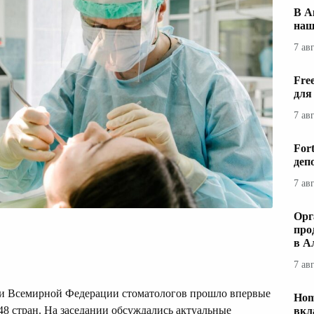
В А
наш
7 ав
Fre
для
7 ав
For
деп
7 ав
Орг
про
в А
7 ав
ии Всемирной Федерации стоматологов прошло впервые
Hom
48 стран. На заседании обсуждались актуальные
вкл