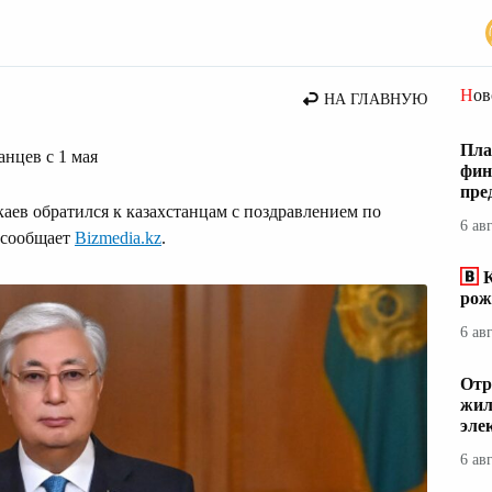
Но
НА ГЛАВНУЮ
Пла
нцев с 1 мая
фин
пре
аев обратился к казахстанцам с поздравлением по
6 ав
, сообщает
Bizmedia.kz
.
К
рож
6 ав
Отр
жил
эле
6 ав