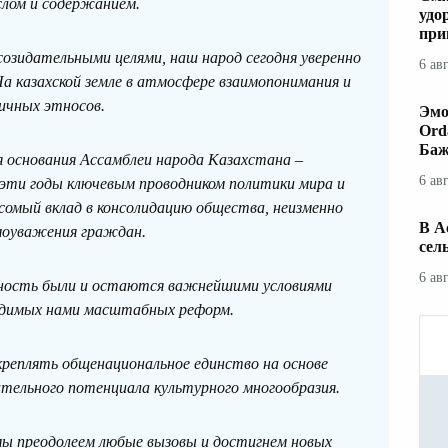
лом и содержанием.
удо
при
озидательными целями, наш народ сегодня уверенно
6 ав
На казахской земле в атмосфере взаимопонимания и
ичных этносов.
Эмо
Ord
Баж
ня основания Ассамблеи народа Казахстана –
6 ав
 эти годы ключевым проводником политики мира и
есомый вклад в консолидацию общества, неизменно
В А
моуважения граждан.
сел
6 ав
рность были и остаются важнейшими условиями
одимых нами масштабных реформ.
креплять общенациональное единство на основе
дательного потенциала культурного многообразия.
мы преодолеем любые вызовы и достигнем новых