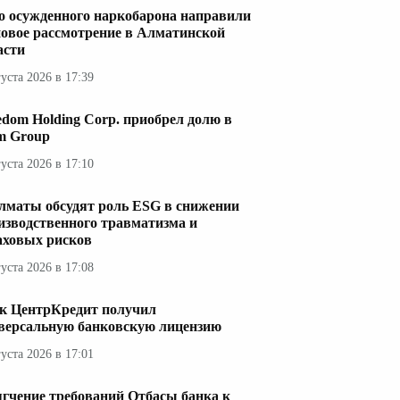
о осужденного наркобарона направили
новое рассмотрение в Алматинской
асти
густа 2026 в 17:39
edom Holding Corp. приобрел долю в
im Group
густа 2026 в 17:10
лматы обсудят роль ESG в снижении
изводственного травматизма и
аховых рисков
густа 2026 в 17:08
к ЦентрКредит получил
версальную банковскую лицензию
густа 2026 в 17:01
гчение требований Отбасы банка к