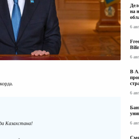
Дел
на 
обл
6 ав
Fre
Bil
6 ав
В А
про
стр
корда.
6 ав
Бан
уни
да Казахстана!
6 ав
Смя