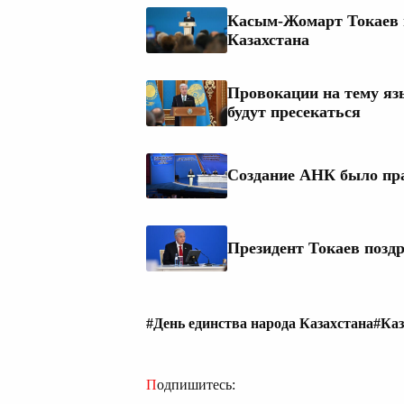
Касым-Жомарт Токаев 
Казахстана
Провокации на тему яз
будут пресекаться
Создание АНК было пр
Президент Токаев поздр
#День единства народа Казахстана
#Каз
Подпишитесь: