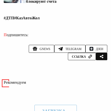
блокируют счета
#ДТП
#КазАвтоЖол
Подпишитесь:
GNEWS
TELEGRAM
ДЗЕН
ССЫЛКА
Рекомендуем
ЗАГРУЗКА...