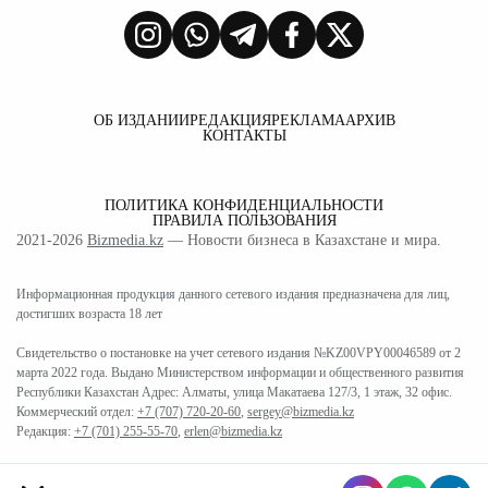
ОБ ИЗДАНИИ
РЕДАКЦИЯ
РЕКЛАМА
АРХИВ
КОНТАКТЫ
ПОЛИТИКА КОНФИДЕНЦИАЛЬНОСТИ
ПРАВИЛА ПОЛЬЗОВАНИЯ
2021-2026
Bizmedia.kz
— Новости бизнеса в Казахстане и мира.
Информационная продукция данного сетевого издания предназначена для лиц,
достигших возраста 18 лет
Свидетельство о постановке на учет сетевого издания №KZ00VPY00046589 от 2
марта 2022 года. Выдано Министерством информации и общественного развития
Республики Казахстан Адрес: Алматы, улица Макатаева 127/3, 1 этаж, 32 офис.
Коммерческий отдел:
+7 (707) 720-20-60
,
sergey@bizmedia.kz
Редакция:
+7 (701) 255-55-70
,
erlen@bizmedia.kz