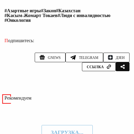
#Азартные игры
#Закон
#Казахстан
#Касым-Жомарт Токаев
#Люди с инвалидностью
#Онкология
Подпишитесь:
GNEWS
TELEGRAM
ДЗЕН
ССЫЛКА
Рекомендуем
ЗАГРУЗКА...