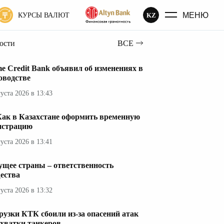
МЕНЮ
KZ
КУРСЫ ВАЛЮТ
вости
ВСЕ
e Credit Bank объявил об изменениях в
оводстве
густа 2026 в 13:43
Как в Казахстане оформить временную
истрацию
густа 2026 в 13:41
ущее страны – ответственность
ества
густа 2026 в 13:32
рузки КТК сбоили из-за опасений атак
ехватки танкеров