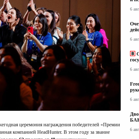
6 ав
Оче
дей
6 ав
гос
6 ав
Fre
рук
6 ав
Дво
БАК
егодная церемония награждения победителей «Премии
6 ав
нная компанией HeadHunter. В этом году за звание