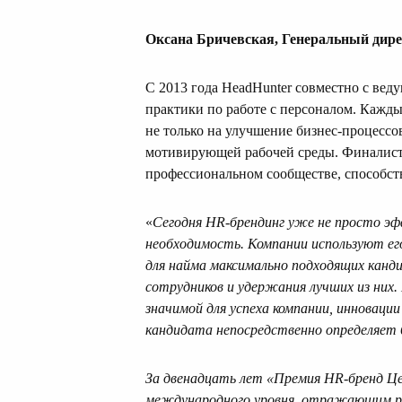
Оксана Бричевская, Генеральный дир
С 2013 года HeadHunter совместно с ве
практики по работе с персоналом. Кажд
не только на улучшение бизнес-процессов
мотивирующей рабочей среды. Финалист
профессиональном сообществе, способс
«
Сегодня HR-брендинг уже не просто э
необходимость. Компании используют его
для найма максимально подходящих канд
сотрудников и удержания лучших из них
значимой для успеха компании, инноваци
кандидата непосредственно определяет 
За двенадцать лет «Премия HR-бренд Ц
международного уровня, отражающим раз