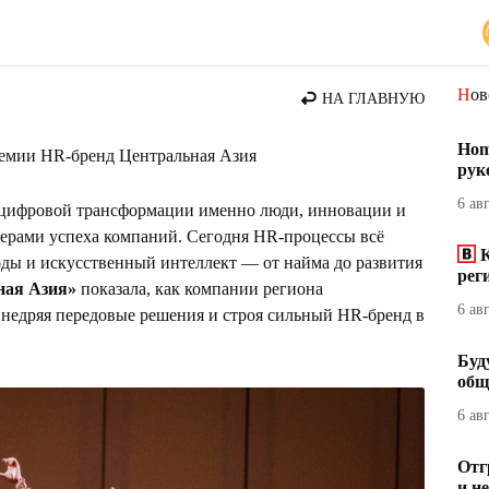
стана
Но
НА ГЛАВНУЮ
Hom
ремии HR-бренд Центральная Азия
рук
6 ав
 цифровой трансформации именно люди, инновации и
ерами успеха компаний. Сегодня HR-процессы всё
оды и искусственный интеллект — от найма до развития
рег
ная Азия»
показала, как компании региона
6 ав
внедряя передовые решения и строя сильный HR-бренд в
Буд
общ
6 ав
Отг
и н