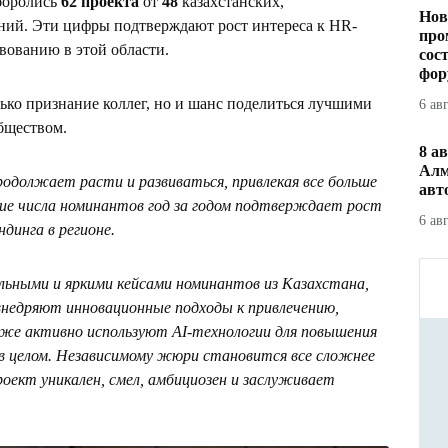
боролись
62 проект
а
от
48
казахстанских,
Нов
ний. Эти цифры подтверждают рост интереса к HR-
про
вованию в этой области.
сос
фор
ько признание коллег, но и шанс поделиться лучшими
6 ав
бществом.
8 ав
Алм
одолжает расти и развиваться, привлекая все больше
авт
ние числа номинантов год за годом подтверждает рост
6 ав
динга в регионе.
ильными и яркими кейсами номинантов из Казахстана,
недряют инновационные подходы к привлечению,
же активно используют AI-технологии для повышения
в целом. Независимому жюри становится все сложнее
оект уникален, смел, амбициозен и заслуживает