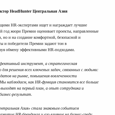
ектор HeadHunter Центральная Азия
дущими HR-экспертами ищет и награждает лучшие
ый год жюри Премии оценивает проекты, направленные
, но и на создание комфортной, безопасной и
ы и победители Премии задают тон в
твуя обмену эффективными HR-подходами.
ффективный инструмент, а стратегическая
 для решения всех ключевых задач, связанных с людьми:
идатов на рынке, повышения вовлеченности
. Мы наблюдаем, как HR-функция становится все больше
и выходят на первый план, а опыт сотрудника и
бизнес-результат.
ентральная Азия» стала знаковым событием
витие HR-брендинга и его влияние на бизнес-среду