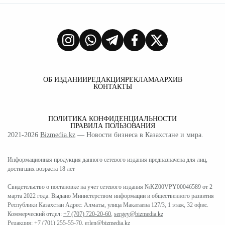
ОБ ИЗДАНИИ
РЕДАКЦИЯ
РЕКЛАМА
АРХИВ
КОНТАКТЫ
ПОЛИТИКА КОНФИДЕНЦИАЛЬНОСТИ
ПРАВИЛА ПОЛЬЗОВАНИЯ
2021-2026
Bizmedia.kz
— Новости бизнеса в Казахстане и мира.
Информационная продукция данного сетевого издания предназначена для лиц,
достигших возраста 18 лет
Свидетельство о постановке на учет сетевого издания №KZ00VPY00046589 от 2
марта 2022 года. Выдано Министерством информации и общественного развития
Республики Казахстан Адрес: Алматы, улица Макатаева 127/3, 1 этаж, 32 офис.
Коммерческий отдел:
+7 (707) 720-20-60
,
sergey@bizmedia.kz
Редакция:
+7 (701) 255-55-70
,
erlen@bizmedia.kz