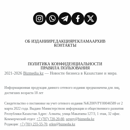
ОБ ИЗДАНИИ
РЕДАКЦИЯ
РЕКЛАМА
АРХИВ
КОНТАКТЫ
ПОЛИТИКА КОНФИДЕНЦИАЛЬНОСТИ
ПРАВИЛА ПОЛЬЗОВАНИЯ
2021-2026
Bizmedia.kz
— Новости бизнеса в Казахстане и мира.
Информационная продукция данного сетевого издания предназначена для лиц,
достигших возраста 18 лет
Свидетельство о постановке на учет сетевого издания №KZ00VPY00046589 от 2
марта 2022 года. Выдано Министерством информации и общественного развития
Республики Казахстан Адрес: Алматы, улица Макатаева 127/3, 1 этаж, 32 офис.
Коммерческий отдел:
+7 (707) 720-20-60
,
sergey@bizmedia.kz
Редакция:
+7 (701) 255-55-70
,
erlen@bizmedia.kz