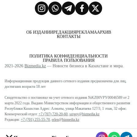
ОБ ИЗДАНИИ
РЕДАКЦИЯ
РЕКЛАМА
АРХИВ
КОНТАКТЫ
ПОЛИТИКА КОНФИДЕНЦИАЛЬНОСТИ
ПРАВИЛА ПОЛЬЗОВАНИЯ
2021-2026
Bizmedia.kz
— Новости бизнеса в Казахстане и мира.
Информационная продукция данного сетевого издания предназначена для лиц,
достигших возраста 18 лет
Свидетельство о постановке на учет сетевого издания №KZ00VPY00046589 от 2
марта 2022 года. Выдано Министерством информации и общественного развития
Республики Казахстан Адрес: Алматы, улица Макатаева 127/3, 1 этаж, 32 офис.
Коммерческий отдел:
+7 (707) 720-20-60
,
sergey@bizmedia.kz
Редакция:
+7 (701) 255-55-70
,
erlen@bizmedia.kz