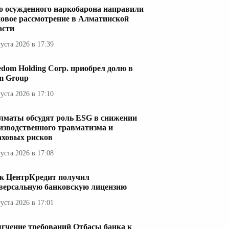
о осужденного наркобарона направили
новое рассмотрение в Алматинской
асти
густа 2026 в 17:39
edom Holding Corp. приобрел долю в
im Group
густа 2026 в 17:10
лматы обсудят роль ESG в снижении
изводственного травматизма и
аховых рисков
густа 2026 в 17:08
к ЦентрКредит получил
версальную банковскую лицензию
густа 2026 в 17:01
гчение требований Отбасы банка к