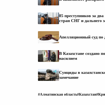
85 преступников за два
стран СНГ и дальнего 
Апелляционный суд по 
В Казахстане создано 
насилием
Cуициды в казахстанск
замечание
#Алматинская область
#Казахстан
#Кр