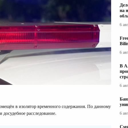
Дел
на 
обл
6 ав
Fre
Bil
6 ав
В А
про
стр
6 ав
Бан
уни
помещён в изолятор временного содержания. По данному
и досудебное расследование.
6 ав
Смя