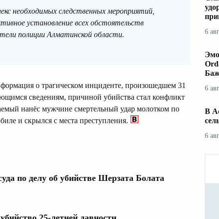
удо
лекс необходимых следственных мероприятий,
при
ктивное установление всех обстоятельств
6 ав
ители полиции Алматинской области.
Эмо
Ord
Баж
нформация о трагическом инциденте, произошедшем 31
6 ав
еющимся сведениям, причиной убийства стал конфликт
ваемый нанёс мужчине смертельный удар молотком по
В А
сел
обиле и скрылся с места преступления.
6 ав
суда по делу об убийстве Шерзата Болата
бийство 25-летней давности