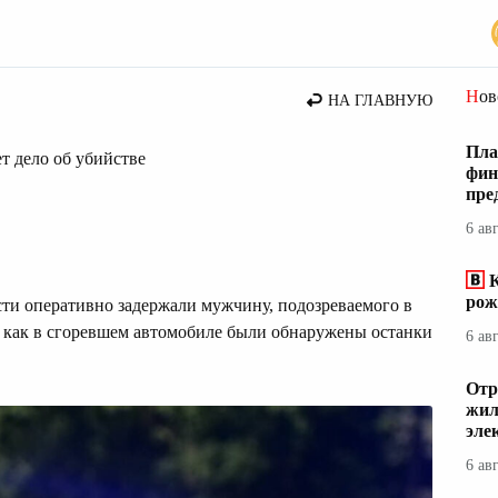
стана
Но
НА ГЛАВНУЮ
Пла
т дело об убийстве
фин
пре
6 ав
К
рож
и оперативно задержали мужчину, подозреваемого в
, как в сгоревшем автомобиле были обнаружены останки
6 ав
Отр
жил
эле
6 ав