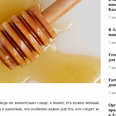
вно
Каз
7 ав
В А
наш
7 ав
Fre
для
7 ав
For
деп
7 ав
ведь он значительно слаще, а значит, его нужно меньше.
Орг
и напитков, что особенно важно для тех, кто следит за
про
в А