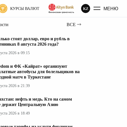
МЕНЮ
KZ
КУРСЫ ВАЛЮТ
вости
ВСЕ
лько стоят доллар, евро и рубль в
енниках 8 августа 2026 года?
густа 2026 в 09:15
edom и ФК «Кайрат» организуют
платные автобусы для болельщиков на
здной матч в Туркестане
густа 2026 в 21:39
ахстан: нефть и медь. Кто на самом
е держит Центральную Азию
густа 2026 в 18:49
азовые тарифы на услуги физлицам