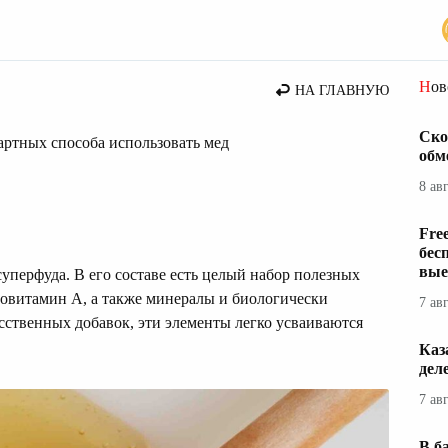
Но
НА ГЛАВНУЮ
Ско
дартных способа использовать мед
обм
8 ав
Fre
бес
вые
уперфуда. В его составе есть целый набор полезных
ровитамин А, а также минералы и биологически
7 ав
сственных добавок, эти элементы легко усваиваются
Каз
дел
7 ав
В б