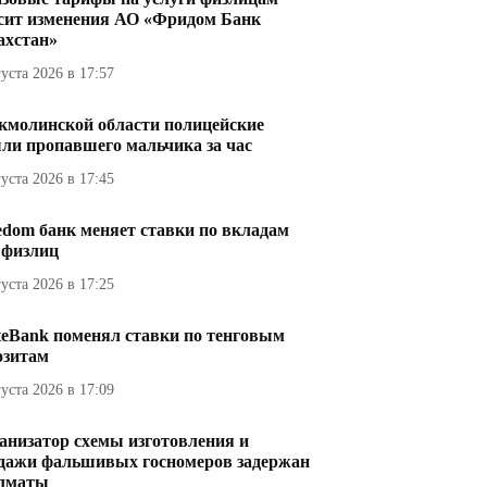
сит изменения АО «Фридом Банк
ахстан»
густа 2026 в 17:57
кмолинской области полицейские
ли пропавшего мальчика за час
густа 2026 в 17:45
edom банк меняет ставки по вкладам
 физлиц
густа 2026 в 17:25
teBank поменял ставки по тенговым
озитам
густа 2026 в 17:09
анизатор схемы изготовления и
дажи фальшивых госномеров задержан
лматы