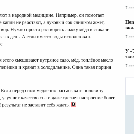
7 ав
няют в народной медицине. Например, он помогает
Hom
 капли не работают, а луковый сок слишком жжёт,
вкл
вор. Нужно просто растворить ложку мёда в стакане
аз в день. А если вместо воды использовать
7 ав
е.
У «
эко
я этого смешивают нутряное сало, мёд, топлёное масло
7 ав
лепёшки и хранят в холодильнике. Одна такая порция
 Если перед сном медленно рассасывать половину
 улучшит качество сна и даже сделает настроение более
 результат не заставит себя ждать.