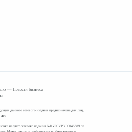
a.kz
— Новости бизнеса
ра.
кция данного сетевого издания предназначена для лиц,
 лет
ановке на учет сетевого издания №KZ00VPY00046589 от
ыдано Министерством информации и общественного