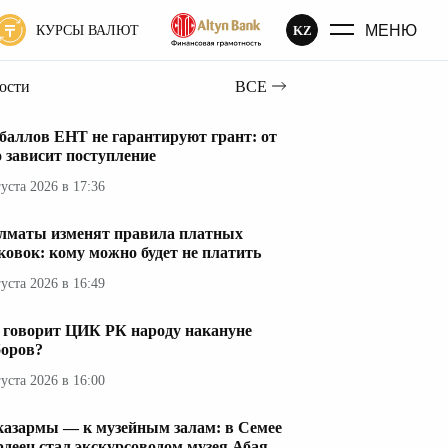
МЕНЮ
KZ
КУРСЫ ВАЛЮТ
вости
ВСЕ
 баллов ЕНТ не гарантируют грант: от
о зависит поступление
густа 2026 в 17:36
лматы изменят правила платных
ковок: кому можно будет не платить
густа 2026 в 16:49
 говорит ЦИК РК народу накануне
оров?
густа 2026 в 16:00
казармы — к музейным залам: в Семее
рдеец стал экскурсоводом музея Абая