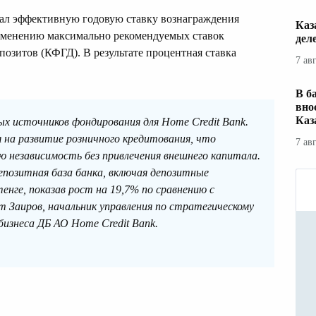
ышал эффективную годовую ставку вознаграждения
Каз
изменению максимально рекомендуемых ставок
дел
позитов (КФГД). В результате процентная ставка
7 ав
В б
вно
Каз
х источников фондирования для Home Credit Bank.
 на развитие розничного кредитования, что
7 ав
ю независимость без привлечения внешнего капитала.
депозитная база банка, включая депозитные
енге, показав рост на 19,7% по сравнению с
 Заиров, начальник управления по стратегическому
бизнеса ДБ АО Home Credit Bank.