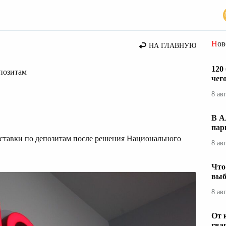
Но
НА ГЛАВНУЮ
120
епозитам
чег
8 ав
В А
пар
ставки по депозитам после решения Национального
8 ав
Что
выб
8 ав
От 
гва