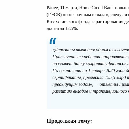
Ранее, 11 марта, Home Credit Bank пов
(ГЭСВ) по несрочным вкладам, следуя 
Казахстанского фонда гарантирования де
достигла 12,5%.
«Депозиты являются одним из ключевы
Привлеченные средства направляются
позволяет банку сохранять финансову
По состоянию на 1 января 2020 года 
сертификаты, превысила 155,5 млрд т
предыдущим годом», — отметил Гизат
развитию вкладов и транзакционного 
Продолжая тему: