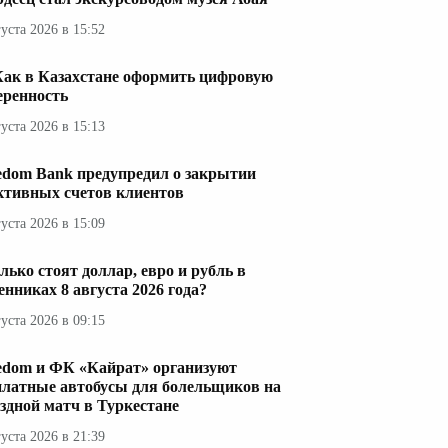
густа 2026 в 15:52
Как в Казахстане оформить цифровую
еренность
густа 2026 в 15:13
edom Bank предупредил о закрытии
ктивных счетов клиентов
густа 2026 в 15:09
лько стоят доллар, евро и рубль в
енниках 8 августа 2026 года?
густа 2026 в 09:15
edom и ФК «Кайрат» организуют
платные автобусы для болельщиков на
здной матч в Туркестане
густа 2026 в 21:39