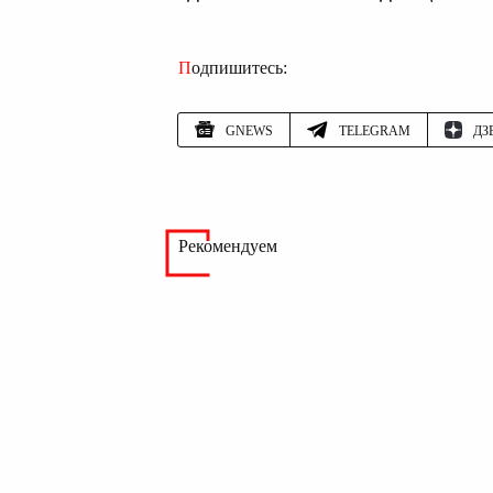
Подпишитесь:
GNEWS
TELEGRAM
ДЗ
Рекомендуем