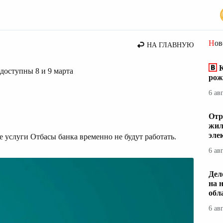
вости Казахстана
Но
НА ГЛАВНУЮ
К
доступны 8 и 9 марта
рож
6 ав
Отр
жил
эле
е услуги Отбасы банка временно не будут работать.
6 ав
Дел
на 
обл
6 ав