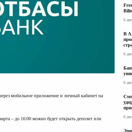
Fre
Bil
6 ав
В А
про
стр
6 ав
Бан
уни
6 ав
через мобильное приложение и личный кабинет на
Смя
удо
при
6 ав
арта – до 16:00 можно будет открыть депозит или
Эмо