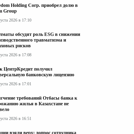
edom Holding Corp. приобрел долю в
im Group
густа 2026 в 17:10
лматы обсудят роль ESG в снижении
изводственного травматизма и
аховых рисков
густа 2026 в 17:08
к ЦентрКредит получил
версальную банковскую лицензию
густа 2026 в 17:01
гчение требований Отбасы банка к
рожанию жилья в Казахстане не
вело
густа 2026 в 16:51
ции взяли верх: допрос сотрудника