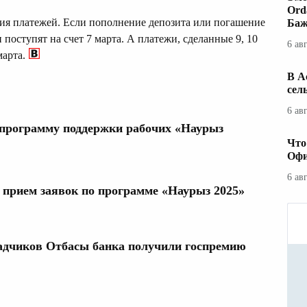
Ord
ния платежей. Если пополнение депозита или погашение
Баж
 поступят на счет 7 марта. А платежи, сделанные 9, 10
6 ав
марта.
В А
сел
6 ав
 программу поддержки рабочих «Наурыз
Что
Офи
6 ав
л прием заявок по программе «Наурыз 2025»
адчиков Отбасы банка получили госпремию