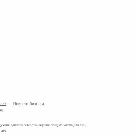
a.kz
— Новости бизнеса
ра.
кция данного сетевого издания предназначена для лиц,
 лет