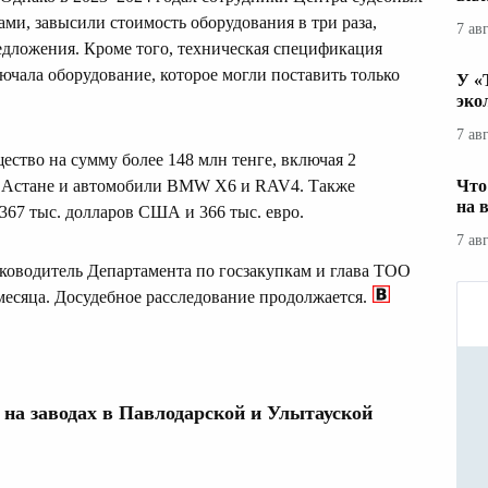
ами, завысили стоимость оборудования в три раза,
7 ав
дложения. Кроме того, техническая спецификация
ючала оборудование, которое могли поставить только
У «
эко
7 ав
ство на сумму более 148 млн тенге, включая 2
 в Астане и автомобили BMW X6 и RAV4. Также
Что
на 
 367 тыс. долларов США и 366 тыс. евро.
7 ав
уководитель Департамента по госзакупкам и глава ТОО
есяца. Досудебное расследование продолжается.
на заводах в Павлодарской и Улытауской