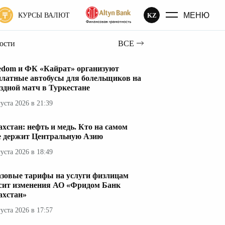
МЕНЮ
KZ
КУРСЫ ВАЛЮТ
вости
ВСЕ
edom и ФК «Кайрат» организуют
платные автобусы для болельщиков на
здной матч в Туркестане
густа 2026 в 21:39
ахстан: нефть и медь. Кто на самом
е держит Центральную Азию
густа 2026 в 18:49
азовые тарифы на услуги физлицам
сит изменения АО «Фридом Банк
ахстан»
густа 2026 в 17:57