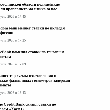
кмолинской области полицейские
ли пропавшего мальчика за час
густа 2026 в 17:45
edom банк меняет ставки по вкладам
 физлиц
густа 2026 в 17:25
teBank поменял ставки по тенговым
озитам
густа 2026 в 17:09
анизатор схемы изготовления и
дажи фальшивых госномеров задержан
лматы
густа 2026 в 16:43
e Credit Bank снизил ставки по
адам «Хоум+»