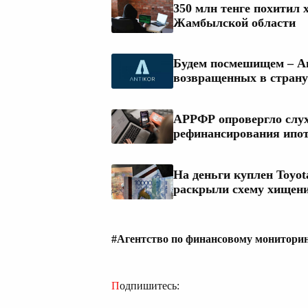
350 млн тенге похитил 
Жамбылской области
Будем посмешищем – Ан
возвращенных в страну
АРРФР опровергло слух
рефинансирования ипо
На деньги куплен Toyot
раскрыли схему хищени
#Агентство по финансовому монитори
Подпишитесь: