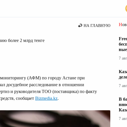
стана
Но
НА ГЛАВНУЮ
Fre
ию более 2 млрд тенге
бес
вые
7 ав
Каз
дел
 мониторингу (АФМ) по городу Астане при
ал досудебное расследование в отношении
7 ав
ртиз и руководителя ТОО (поставщика) по факту
средств, сообщает
Bizmedia.kz
.
В б
вно
Каз
7 ав