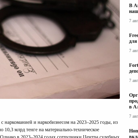
В А
наш
7 ав
Fre
для
7 ав
For
деп
7 ав
Орг
про
в А
7 ав
с наркоманией и наркобизнесом на 2023–2025 годы, из
 10,3 млрд тенге на материально-техническое
Hom
вкл
 Однако в 2023–2024 годах сотрудники Центра судебных