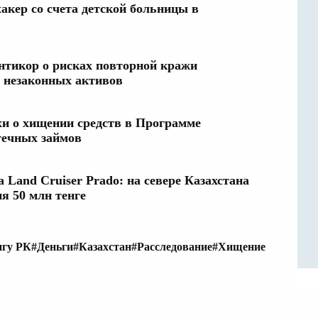
хакер со счета детской больницы в
тикор о рисках повторной кражи
 незаконных активов
и о хищении средств в Программе
течных займов
a Land Cruiser Prado: на севере Казахстана
я 50 млн тенге
нгу РК
#Деньги
#Казахстан
#Расследование
#Хищение