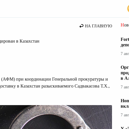
стана
Но
НА ГЛАВНУЮ
For
ирован в Казахстан
деп
7 ав
Орг
про
в А
 (АФМ) при координации Генеральной прокуратуры и
оставку в Казахстан разыскиваемого Садвакасова Т.Х.,
7 ав
Hom
вкл
7 ав
У «