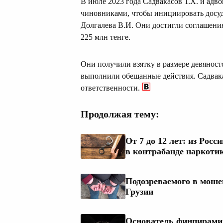
В июле 2023 года Садвакасов Т.Х. и адво
чиновниками, чтобы инициировать досуд
Долгалева В.И. Они достигли соглашения
225 млн тенге.
Они получили взятку в размере девяност
выполнили обещанные действия. Садвакас
ответственности.
Продолжая тему:
От 7 до 12 лет: из Рос
в контрабанде наркоти
Подозреваемого в моше
Грузии
Основатель финпирамид