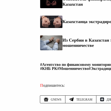
Казахстан
Казахстанца экстрадир
Из Сербии в Казахстан
мошенничестве
#Агентство по финансовому монитори
#КНБ РК
#Мошенничество
#Экстрадиц
Подпишитесь:
GNEWS
TELEGRAM
ДЗ