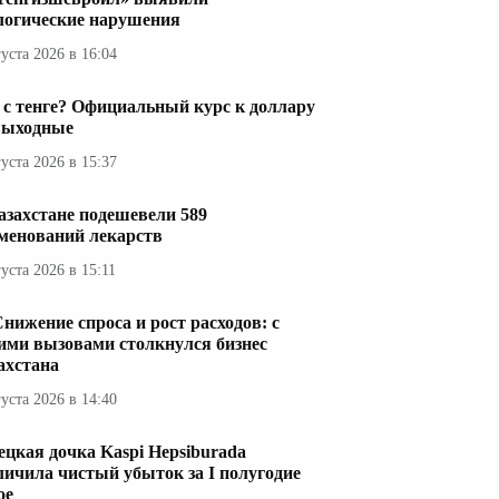
логические нарушения
густа 2026 в 16:04
 с тенге? Официальный курс к доллару
выходные
густа 2026 в 15:37
азахстане подешевели 589
менований лекарств
густа 2026 в 15:11
нижение спроса и рост расходов: с
ими вызовами столкнулся бизнес
ахстана
густа 2026 в 14:40
ецкая дочка Kaspi Hepsiburada
личила чистый убыток за I полугодие
ое