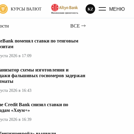
МЕНЮ
KZ
КУРСЫ ВАЛЮТ
вости
ВСЕ
teBank поменял ставки по тенговым
озитам
густа 2026 в 17:09
анизатор схемы изготовления и
дажи фальшивых госномеров задержан
лматы
густа 2026 в 16:43
e Credit Bank снизил ставки по
адам «Хоум+»
густа 2026 в 16:39
Тенгизшевройл» выявили