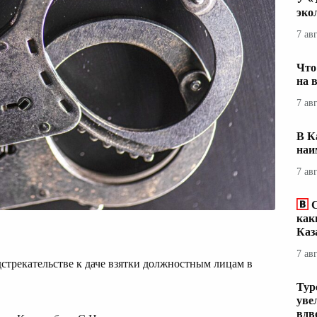
эко
7 ав
Что
на 
7 ав
В К
наи
7 ав
С
как
Каз
7 ав
стрекательстве к даче взятки должностным лицам в
Тур
уве
вдв