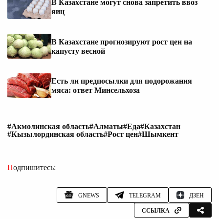
В Казахстане могут снова запретить ввоз
яиц
В Казахстане прогнозируют рост цен на
капусту весной
Есть ли предпосылки для подорожания
мяса: ответ Минсельхоза
#Акмолинская область
#Алматы
#Еда
#Казахстан
#Кызылординская область
#Рост цен
#Шымкент
Подпишитесь:
GNEWS
TELEGRAM
ДЗЕН
ССЫЛКА