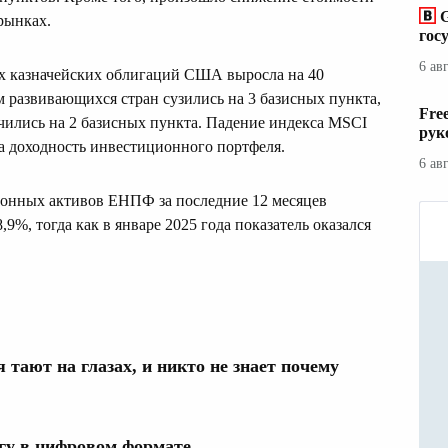
рынках.
гос
6 ав
них казначейских облигаций США выросла на 40
 развивающихся стран сузились на 3 базисных пункта,
Fre
чились на 2 базисных пункта. Падение индекса MSCI
рук
на доходность инвестиционного портфеля.
6 ав
сионных активов ЕНПФ за последние 12 месяцев
9%, тогда как в январе 2025 года показатель оказался
тают на глазах, и никто не знает почему
гу в цифровом формате