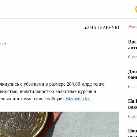
вости Казахстана
Но
НА ГЛАВНУЮ
Вре
нге
авт
6 ав
Для
бан
кнулись с убытками в размере 284,86 млрд тенге,
6 ав
ьностью, волатильностью валютных курсов и
овых инструментов, сообщает
Bizmedia.kz
.
На 
вак
6 ав
Hom
рук