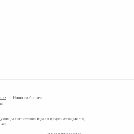
a.kz
— Новости бизнеса
ра.
кция данного сетевого издания предназначена для лиц,
 лет