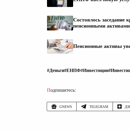
Состоялось заседание к
пенсионными активами
Пенсионные активы уве
#Деньги
#ЕНПФ
#Инвестиции
#Инвести
Подпишитесь:
GNEWS
TELEGRAM
ДЗ