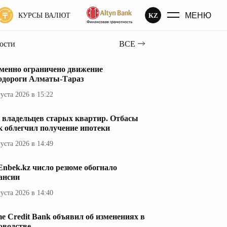
МЕНЮ
KZ
КУРСЫ ВАЛЮТ
вости
ВСЕ
менно ограничено движение
одороги Алматы-Тараз
густа 2026 в 15:22
 владельцев старых квартир. Отбасы
к облегчил получение ипотеки
густа 2026 в 14:49
Enbek.kz число резюме обогнало
ансии
густа 2026 в 14:40
e Credit Bank объявил об изменениях в
оводстве