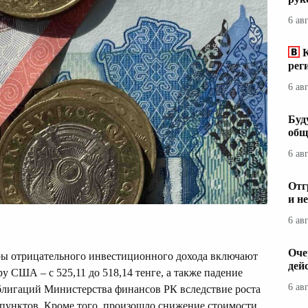
6 ав
рег
6 ав
Буд
общ
6 ав
Отг
и н
6 ав
Оче
ры отрицательного инвестиционного дохода включают
дей
у США – с 525,11 до 518,14 тенге, а также падение
6 ав
блигаций Министерства финансов РК вследствие роста
 пунктов. Кроме того, произошло снижение стоимости