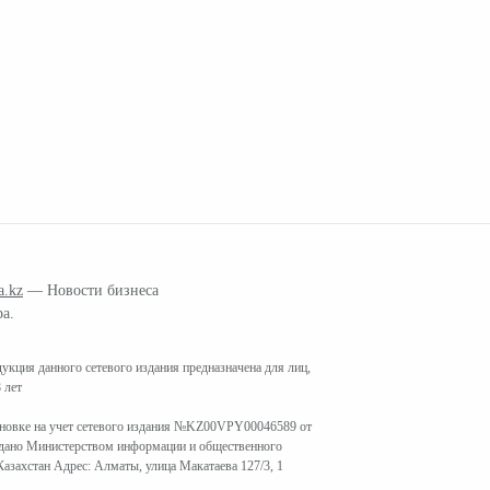
a.kz
— Новости бизнеса
ра.
кция данного сетевого издания предназначена для лиц,
 лет
ановке на учет сетевого издания №KZ00VPY00046589 от
ыдано Министерством информации и общественного
азахстан Адрес: Алматы, улица Макатаева 127/3, 1