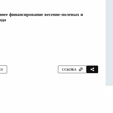
ннее финансирование весенне-полевых и
ода
ЕН
ССЫЛКА