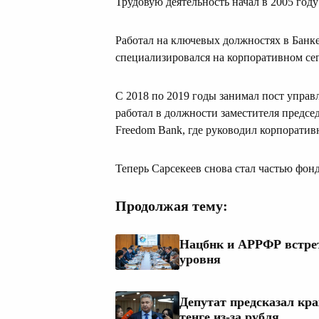
Трудовую деятельность начал в 2005 году
Работал на ключевых должностях в Банке
специализировался на корпоративном се
С 2018 по 2019 годы занимал пост управ
работал в должности заместителя предсе
Freedom Bank, где руководил корпорати
Теперь Сарсекеев снова стал частью фонд
Продолжая тему:
Нацбнк и АРРФР встрет
уровня
Депутат предсказал кр
тенге из-за рубля