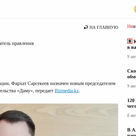
стана
Но
НА ГЛАВНУЮ
К
атель правления
в в
9 ав
Ско
обм
ции, Фархат Сарсекеев назначен новым председателем
9 ав
ельства «Даму», передает
Bizmedia.kz
.
120
чег
8 ав
В А
пар