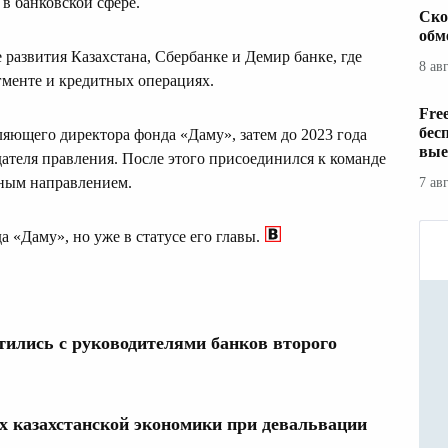
 в банковской сфере.
Ско
обм
 развития Казахстана, Сбербанке и Демир банке, где
8 ав
гменте и кредитных операциях.
Fre
бес
ляющего директора фонда «Даму», затем до 2023 года
вые
дателя правления. После этого присоединился к команде
вным направлением.
7 ав
а «Даму», но уже в статусе его главы.
ились с руководителями банков второго
ах казахстанской экономики при девальвации