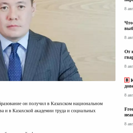
8 ав
Что
выб
8 ав
От 
гва
8 ав
дов
8 ав
бразование он получил в Казахском национальном
Fre
а и в Казахской академии труда и социальных
неа
8 ав