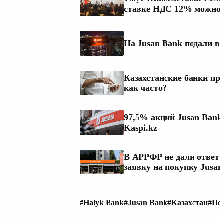
ставке НДС 12% можно
На Jusan Bank подали в
Казахстанские банки пр
как часто?
97,5% акций Jusan Ban
Kaspi.kz
В АРРФР не дали ответ 
заявку на покупку Jusa
#Halyk Bank
#Jusan Bank
#Казахстан
#П