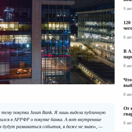
9 ав
120
чег
8 ав
В А
пар
8 ав
Что
выб
8 ав
От 
в тему покупки Jusan Bank. Я лишь видела публичную
гва
ился в АРРФР о покупке банка. А вот внутренние
8 ав
к будут развиваться события, я даже не знаю», —