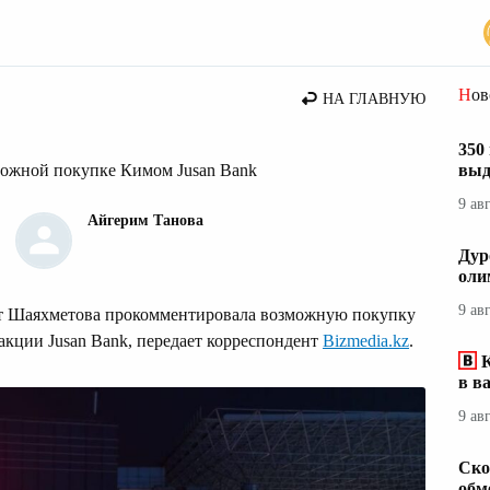
вости Казахстана
Но
НА ГЛАВНУЮ
350
можной покупке Кимом Jusan Bank
выд
9 ав
Айгерим Танова
Дур
оли
9 ав
ут Шаяхметова прокомментировала возможную покупку
акции Jusan Bank, передает корреспондент
Bizmedia.kz
.
К
в в
9 ав
Ско
обм