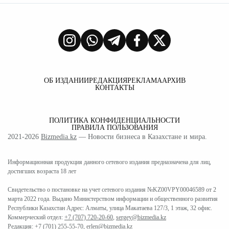
ОБ ИЗДАНИИ
РЕДАКЦИЯ
РЕКЛАМА
АРХИВ
КОНТАКТЫ
ПОЛИТИКА КОНФИДЕНЦИАЛЬНОСТИ
ПРАВИЛА ПОЛЬЗОВАНИЯ
2021-2026
Bizmedia.kz
— Новости бизнеса в Казахстане и мира.
Информационная продукция данного сетевого издания предназначена для лиц,
достигших возраста 18 лет
Свидетельство о постановке на учет сетевого издания №KZ00VPY00046589 от 2
марта 2022 года. Выдано Министерством информации и общественного развития
Республики Казахстан Адрес: Алматы, улица Макатаева 127/3, 1 этаж, 32 офис.
Коммерческий отдел:
+7 (707) 720-20-60
,
sergey@bizmedia.kz
Редакция:
+7 (701) 255-55-70
,
erlen@bizmedia.kz