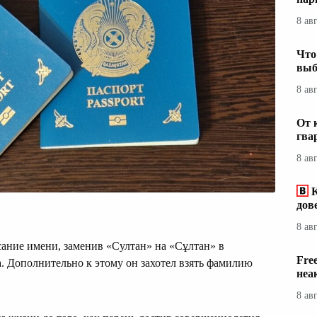
8 ав
Что
выб
8 ав
От 
гва
8 ав
дов
8 ав
сание имени, заменив «Султан» на «Сұлтан» в
Fre
а. Дополнительно к этому он захотел взять фамилию
неа
8 ав