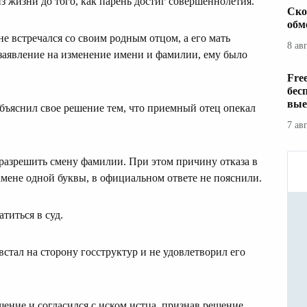
з жизни до того, как парень достиг совершеннолетия.
Ско
обм
не встречался со своим родным отцом, а его мать
8 ав
 заявление на изменение имени и фамилии, ему было
Fre
бес
вые
бъяснил свое решение тем, что приемный отец опекал
7 ав
разрешить смену фамилии. При этом причину отказа в
замене одной буквы, в официальном ответе не пояснили.
титься в суд.
встал на сторону госструктур и не удовлетворил его
ение и согласился с иском истца, признав решение