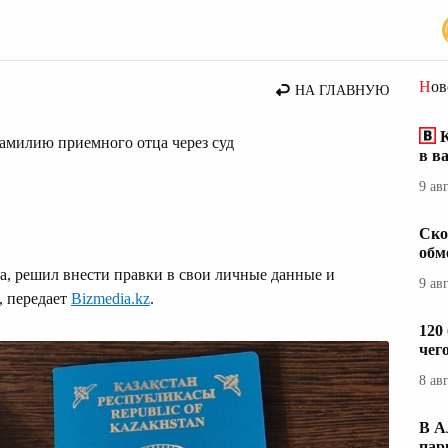
стана
Но
НА ГЛАВНУЮ
К
фамилию приемного отца через суд
в в
9 ав
Ско
обм
да, решил внести правки в свои личные данные и
9 ав
, передает
Bizmedia.kz
.
120
чег
8 ав
В А
пар