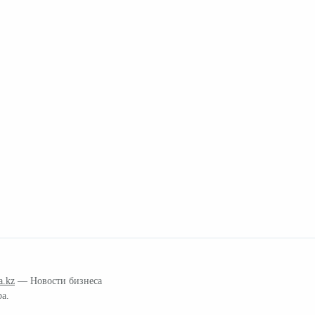
a.kz
— Новости бизнеса
ра.