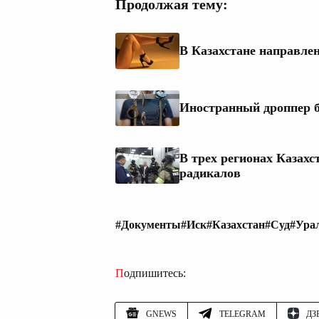
Продолжая тему:
В Казахстане направле
Иностранный дроппер б
В трех регионах Казахс
радикалов
#Документы
#Иск
#Казахстан
#Суд
#Ура
Подпишитесь:
GNEWS
TELEGRAM
ДЗ