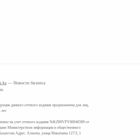
a.kz
— Новости бизнеса
ра.
кция данного сетевого издания предназначена для лиц,
 лет
ановке на учет сетевого издания №KZ00VPY00046589 от
ыдано Министерством информации и общественного
азахстан Адрес: Алматы, улица Макатаева 127/3, 1