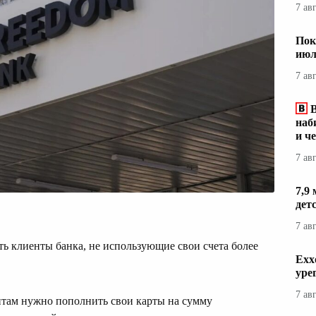
7 ав
Пок
июл
7 ав
наб
и ч
7 ав
7,9
дет
7 ав
ь клиенты банка, не использующие свои счета более
Exx
уре
7 ав
нтам нужно пополнить свои карты на сумму