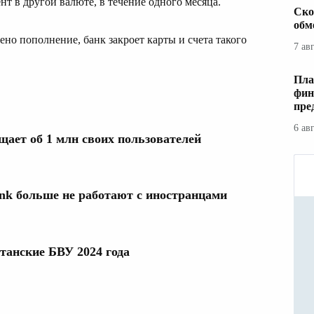
нт в другой валюте, в течение одного месяца.
Ско
обм
ено пополнение, банк закроет карты и счета такого
7 ав
Пла
фин
пре
6 ав
щает об 1 млн своих пользователей
k больше не работают с иностранцами
танские БВУ 2024 года