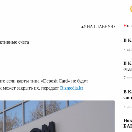
вости Казахстана
Но
НА ГЛАВНУЮ
В К
активные счета
7 ав
В К
отд
7 ав
о если карты типа «Deposit Card» не будут
нк может закрыть их, передает
Bizmedia.kz
.
В К
сис
7 ав
Нов
БА