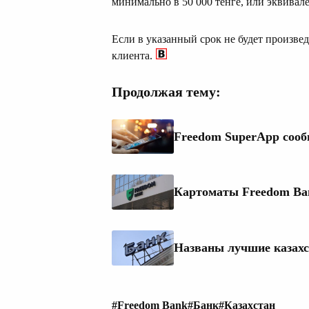
минимально в 50 000 тенге, или эквивале
Если в указанный срок не будет произвед
клиента.
Продолжая тему:
Freedom SuperApp сооб
Картоматы Freedom Ban
Названы лучшие казахс
#Freedom Bank
#Банк
#Казахстан