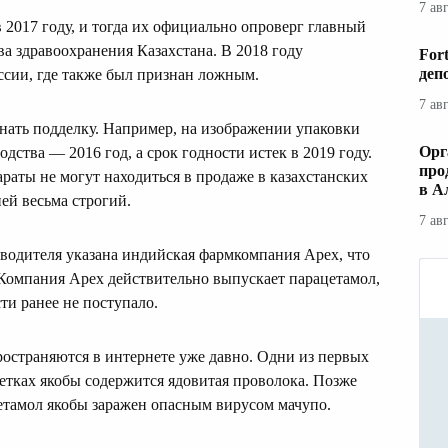
7 ав
2017 году, и тогда их официально опроверг главный
а здравоохранения Казахстана. В 2018 году
For
деп
ссии, где также был признан ложным.
7 ав
нать подделку. Например, на изображении упаковки
Орг
одства — 2016 год, а срок годности истек в 2019 году.
про
раты не могут находиться в продаже в казахстанских
в А
ией весьма строгий.
7 ав
изводителя указана индийская фармкомпания Apex, что
 Компания Apex действительно выпускает парацетамол,
ти ранее не поступало.
ространяются в интернете уже давно. Одни из первых
етках якобы содержится ядовитая проволока. Позже
етамол якобы заражен опасным вирусом мачупо.