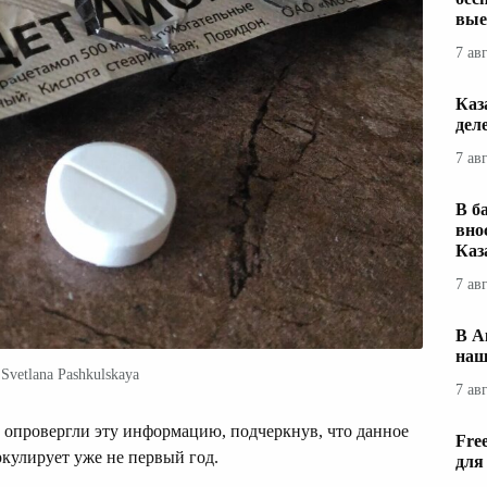
вые
7 ав
Каз
дел
7 ав
В б
вно
Каз
7 ав
В А
наш
Svetlana Pashkulskaya
7 ав
 опровергли эту информацию, подчеркнув, что данное
Fre
кулирует уже не первый год.
для