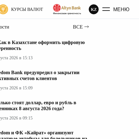
МЕНЮ
KZ
КУРСЫ ВАЛЮТ
вости
ВСЕ
Как в Казахстане оформить цифровую
еренность
густа 2026 в 15:13
edom Bank предупредил о закрытии
ктивных счетов клиентов
густа 2026 в 15:09
лько стоят доллар, евро и рубль в
енниках 8 августа 2026 года?
густа 2026 в 09:15
edom и ФК «Кайрат» организуют
платные автобусы для болельщиков на