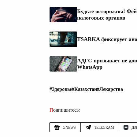
Будьте осторожны! Фей
налоговых органов
TSARKA фиксирует ано
АДГС призывает не дов
WhatsApp
#Здоровье
#Казахстан
#Лекарства
Подпишитесь:
GNEWS
TELEGRAM
ДЗ