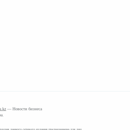
a.kz
— Новости бизнеса
ра.
кция данного сетевого издания предназначена для лиц,