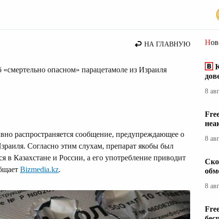
Но
НА ГЛАВНУЮ
 «смертельно опасном» парацетамоле из Израиля
дов
8 ав
Fre
неа
тивно распространяется сообщение, предупреждающее о
8 ав
зраиля. Согласно этим слухам, препарат якобы был
я в Казахстане и России, а его употребление приводит
Ско
общает
Bizmedia.kz
.
обм
8 ав
Fre
бес