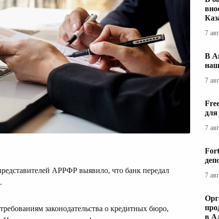
вно
Каз
7 ав
В А
наш
7 ав
Fre
для
7 ав
For
деп
редставителей АРРФР выявило, что банк передал
7 ав
.
Орг
про
требованиям законодательства о кредитных бюро,
в А