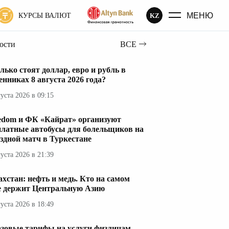
МЕНЮ
KZ
КУРСЫ ВАЛЮТ
вости
ВСЕ
лько стоят доллар, евро и рубль в
енниках 8 августа 2026 года?
густа 2026 в 09:15
edom и ФК «Кайрат» организуют
платные автобусы для болельщиков на
здной матч в Туркестане
густа 2026 в 21:39
ахстан: нефть и медь. Кто на самом
е держит Центральную Азию
густа 2026 в 18:49
азовые тарифы на услуги физлицам