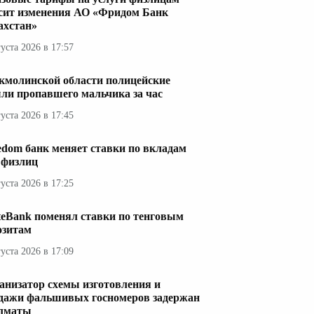
сит изменения АО «Фридом Банк
ахстан»
густа 2026 в 17:57
кмолинской области полицейские
ли пропавшего мальчика за час
густа 2026 в 17:45
edom банк меняет ставки по вкладам
 физлиц
густа 2026 в 17:25
teBank поменял ставки по тенговым
озитам
густа 2026 в 17:09
анизатор схемы изготовления и
дажи фальшивых госномеров задержан
лматы