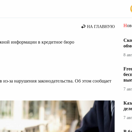
вости Казахстана
Но
НА ГЛАВНУЮ
Ско
ожной информации в кредитное бюро
обм
8 ав
Fre
бес
вые
в из-за нарушения законодательства. Об этом сообщает
7 ав
Каз
дел
7 ав
В б