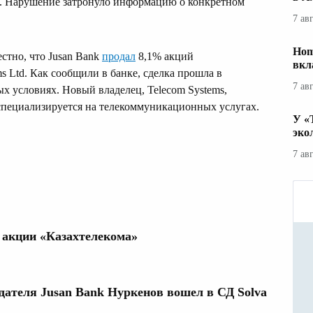
19. Нарушение затронуло информацию о конкретном
7 ав
Hom
стно, что Jusan Bank
продал
8,1% акций
вкл
s Ltd. Как сообщили в банке, сделка прошла в
7 ав
ых условиях. Новый владелец, Telecom Systems,
 специализируется на телекоммуникационных услугах.
У «
эко
7 ав
и акции «Казахтелекома»
дателя Jusan Bank Нуркенов вошел в СД Solva