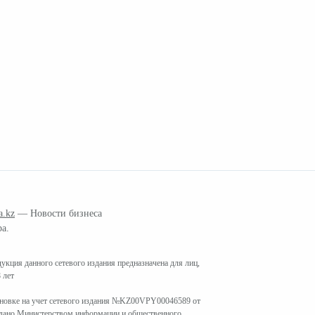
a.kz
— Новости бизнеса
ра.
кция данного сетевого издания предназначена для лиц,
 лет
ановке на учет сетевого издания №KZ00VPY00046589 от
ыдано Министерством информации и общественного