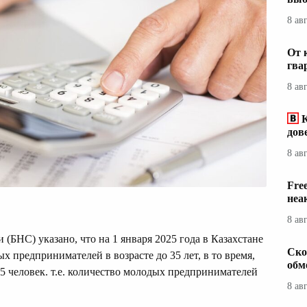
8 ав
От 
гва
8 ав
дов
8 ав
Fre
неа
8 ав
(БНС) указано, что на 1 января 2025 года в Казахстане
Ско
 предпринимателей в возрасте до 35 лет, в то время,
обм
15 человек. т.е. количество молодых предпринимателей
8 ав