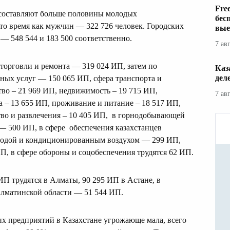
Fre
составляют больше половины молодых
бес
то время как мужчин — 322 726 человек. Городских
вые
— 548 544 и 183 500 соответственно.
7 ав
торговли и ремонта — 319 024 ИП, затем по
Каз
дел
ных услуг — 150 065 ИП, сфера транспорта и
во – 21 969 ИП, недвижимость – 19 715 ИП,
7 ав
а – 13 655 ИП, проживание и питание – 18 517 ИП,
тво и развлечения – 10 405 ИП, в горнодобывающей
— 500 ИП, в сфере обеспечения казахстанцев
й водой и кондиционированным воздухом — 299 ИП,
П, в сфере обороны и соцобеспечения трудятся 62 ИП.
ИП трудятся в Алматы, 90 295 ИП в Астане, в
Алматинской области — 51 544 ИП.
х предприятий в Казахстане угрожающе мала, всего