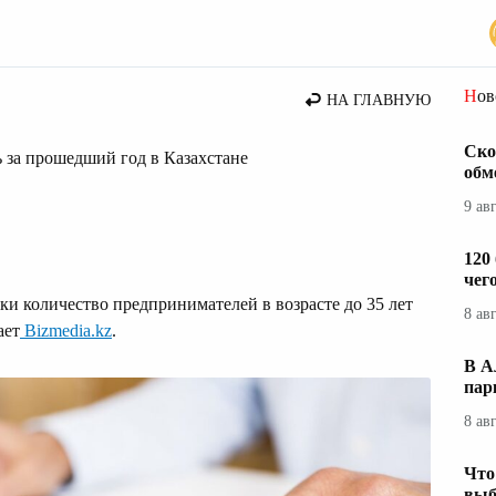
вости Казахстана
Но
НА ГЛАВНУЮ
Ско
 за прошедший год в Казахстане
обм
9 ав
120
чег
и количество предпринимателей в возрасте до 35 лет
8 ав
ает
Bizmedia.kz
.
В А
пар
8 ав
Что
выб