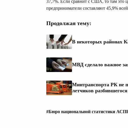
37,7%. Если сравнит с США, то там это 
предприниматели составляют 45,9% всей
Продолжая тему:
В некоторых районах К
МВД сделало важное за
Минтранспорта РК не 
летчиков разбившегося
#Бюро национальной статистики АСП