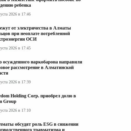
дению ребенка
густа 2026 в 17:46
ежут от электричества в Алматы
ьцов при неоплате потребленной
ктроэнергии ОСИ
густа 2026 в 17:45
о осужденного наркобарона направили
новое рассмотрение в Алматинской
асти
густа 2026 в 17:39
edom Holding Corp. приобрел долю в
im Group
густа 2026 в 17:10
лматы обсудят роль ESG в снижении
изводственного травматизма и