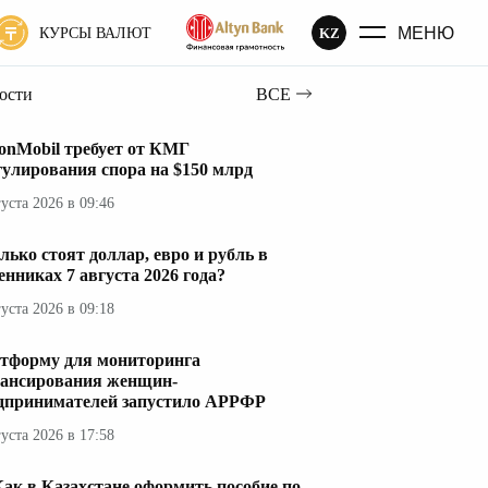
МЕНЮ
KZ
КУРСЫ ВАЛЮТ
вости
ВСЕ
onMobil требует от КМГ
гулирования спора на $150 млрд
густа 2026 в 09:46
лько стоят доллар, евро и рубль в
енниках 7 августа 2026 года?
густа 2026 в 09:18
тформу для мониторинга
ансирования женщин-
дпринимателей запустило АРРФР
густа 2026 в 17:58
ак в Казахстане оформить пособие по