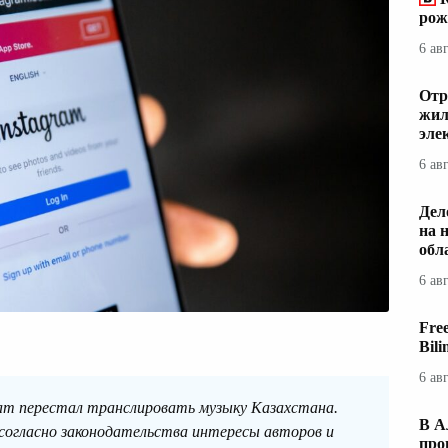
рож
6 ав
Отр
жил
эле
6 ав
Дел
на 
обл
6 ав
Fre
Bil
6 ав
gram перестал транслировать музыку Казахстана.
В А
огласно законодательства интересы авторов и
про