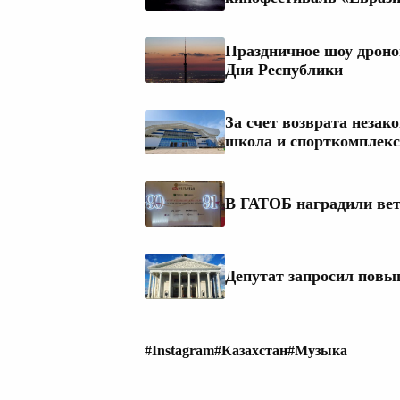
Праздничное шоу дроно
Дня Республики
За счет возврата неза
школа и спорткомплекс
В ГАТОБ наградили вет
Депутат запросил повы
#Instagram
#Казахстан
#Музыка