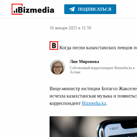
ПОДПИСАТЬСЯ
Новости Казах
Главное
Новости
16 января 2025 в 11:59
Когда песни казахстанских певцов по
Лия Миронова
Собственный корреспондент Bizmedia.kz в
Астане
Вице-министр юстиции Ботагоз Жакселеков
исчезла казахстанская музыка и появитьс
корреспондент
Bizmedia.kz
.