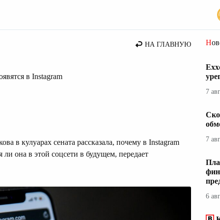
стана
Но
НА ГЛАВНУЮ
Exx
явятся в Instagram
уре
7 ав
Ско
обм
7 ав
а в кулуарах сената рассказала, почему в Instagram
я ли она в этой соцсети в будущем, передает
Пла
фин
пре
6 ав
К