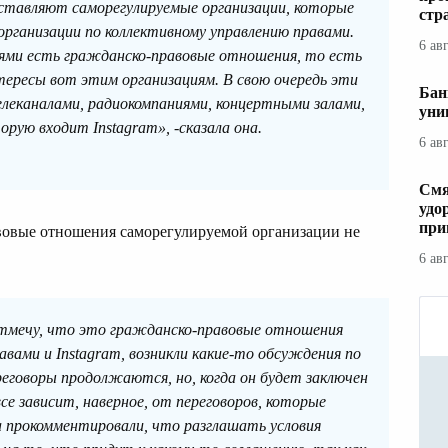
дставляют саморегулируемые организации, которые
стр
рганизации по коллективному управлению правами.
6 ав
ями есть гражданско-правовые отношения, то есть
тересы вот этим организациям. В свою очередь эти
Бан
елеканалами, радиокомпаниями, концертными залами,
уни
орую входит Instagram», -сказала она.
6 ав
Смя
удо
при
вовые отношения саморегулируемой организации не
6 ав
отмечу, что это гражданско-правовые отношения
вами и Instagram, возникли какие-то обсуждения по
реговоры продолжаются, но, когда он будет заключен
се зависит, наверное, от переговоров, которые
а прокомментировали, что разглашать условия