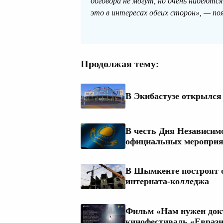
договора не могут, но очень надеются
это в интересах обеих сторон», — по
Продолжая тему:
В Экибастузе открылся
В честь Дня Независимо
официальных меропри
В Шымкенте построят 
интерната-колледжа
Фильм «Нам нужен док
кинофестиваль «Евраз