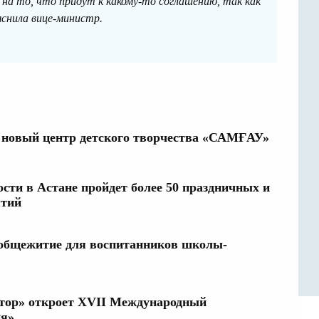
 на то, что придут к какому-то соглашению, так как
яснила вице-министр.
 новый центр детского творчества «САМҒАУ»
сти в Астане пройдет более 50 праздничных и
ятий
общежитие для воспитанников школы-
тор» откроет XVII Международный
ия»