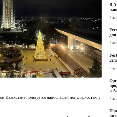
В А
наш
7 ав
Fre
для
7 ав
For
деп
7 ав
Орг
про
в А
ион Казахстана пользуется наибольшей популярностью у
7 ав
Hom
вкл