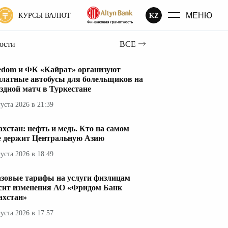
МЕНЮ
KZ
КУРСЫ ВАЛЮТ
вости
ВСЕ
edom и ФК «Кайрат» организуют
платные автобусы для болельщиков на
здной матч в Туркестане
густа 2026 в 21:39
ахстан: нефть и медь. Кто на самом
е держит Центральную Азию
густа 2026 в 18:49
азовые тарифы на услуги физлицам
сит изменения АО «Фридом Банк
ахстан»
густа 2026 в 17:57