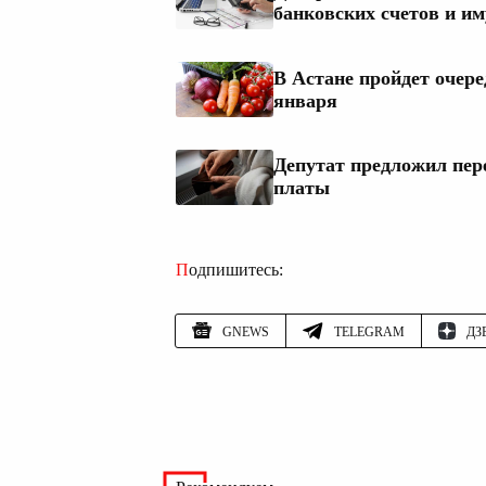
банковских счетов и и
В Астане пройдет очере
января
Депутат предложил пер
платы
Подпишитесь:
GNEWS
TELEGRAM
ДЗ