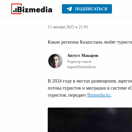
ПОДПИСАТЬСЯ
Путешест
Главное
Стиль жизни
15 января 2025 в 21:05
Какие регионы Казахстана любят туристы
Август Макаров
Редактор отдела
august@bizmedia.kz
В 2024 году в местах размещения, заре
потока туристов и миграции в системе e
туристов, передает
Bizmedia.kz
.