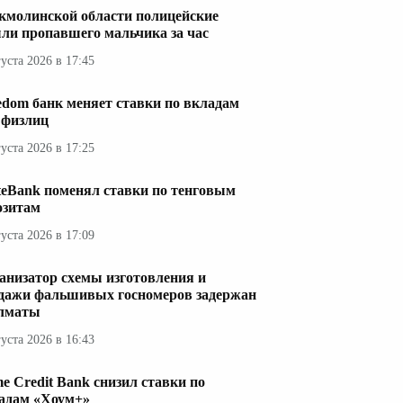
кмолинской области полицейские
ли пропавшего мальчика за час
густа 2026 в 17:45
edom банк меняет ставки по вкладам
 физлиц
густа 2026 в 17:25
teBank поменял ставки по тенговым
озитам
густа 2026 в 17:09
анизатор схемы изготовления и
дажи фальшивых госномеров задержан
лматы
густа 2026 в 16:43
e Credit Bank снизил ставки по
адам «Хоум+»