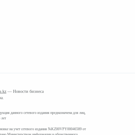
a.kz
— Новости бизнеса
ра.
кция данного сетевого издания предназначена для лиц,
 лет
ановке на учет сетевого издания №KZ00VPY00046589 от
ыдано Министерством информации и общественного