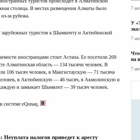
 иностранных туристов происходит в Алматинской
Южная столица. В местах размещения Алматы было
7 ав
 из-за рубежа.
У «
эко
а у зарубежных туристов к Шымкенту и Актюбинской
7 ав
Что
аемости иностранцами стоит Астана. Ее посетили 269
на 
сте Алматинская область — 134 тысячи человек. В
7 ав
ли 106 тысяч человек, в Мангистаускую — 71 тысяча
человек, в Актюбинскую — 46 тысяч, в Акмолинскую и
каждую и замыкает Шымкент — 39 тысяч человек.
в системе eQonaq.
: Неуплата налогов приведет к аресту