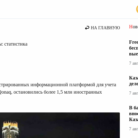
вия
Но
НА ГЛАВНУЮ
Fre
: статистика
бес
вые
7 ав
Каз
дел
гистрированных информационной платформой для учета
Qonaq, остановились более 1,5 млн иностранных
7 ав
В б
вно
Каз
7 ав